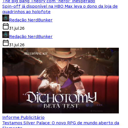
The Big Bang Theory com “herói” inesperado
Spin-off já disponível na HBO Max leva o dono da loja de
quadrinhos ao holofote
Redação NerdBunker
31.jul.26
Redação NerdBunker
31.jul.26
Informe Publicitário
Testamos Silver Palace: O novo RPG de mundo aberto da