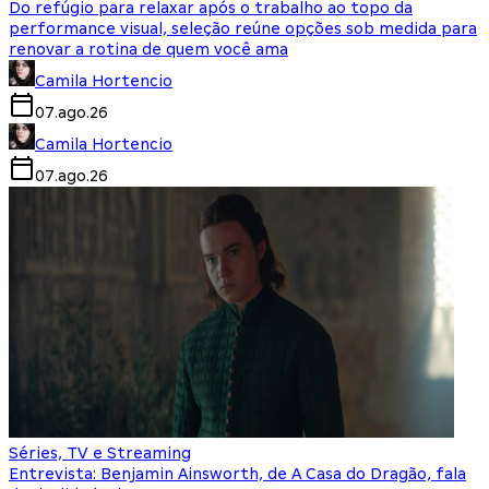
Do refúgio para relaxar após o trabalho ao topo da
performance visual, seleção reúne opções sob medida para
renovar a rotina de quem você ama
Camila Hortencio
07.ago.26
Camila Hortencio
07.ago.26
Séries, TV e Streaming
Entrevista: Benjamin Ainsworth, de A Casa do Dragão, fala