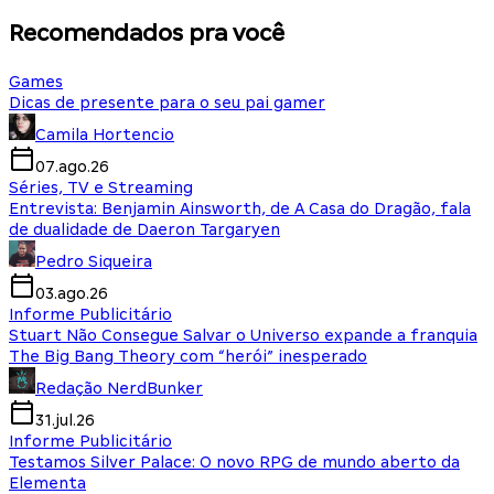
Recomendados pra você
Games
Dicas de presente para o seu pai gamer
Camila Hortencio
07.ago.26
Séries, TV e Streaming
Entrevista: Benjamin Ainsworth, de A Casa do Dragão, fala
de dualidade de Daeron Targaryen
Pedro Siqueira
03.ago.26
Informe Publicitário
Stuart Não Consegue Salvar o Universo expande a franquia
The Big Bang Theory com “herói” inesperado
Redação NerdBunker
31.jul.26
Informe Publicitário
Testamos Silver Palace: O novo RPG de mundo aberto da
Elementa