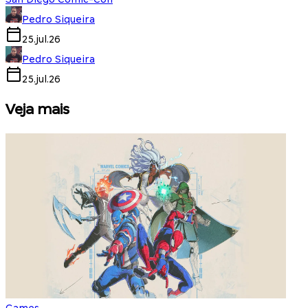
Pedro Siqueira
25.jul.26
Pedro Siqueira
25.jul.26
Veja mais
Games
S