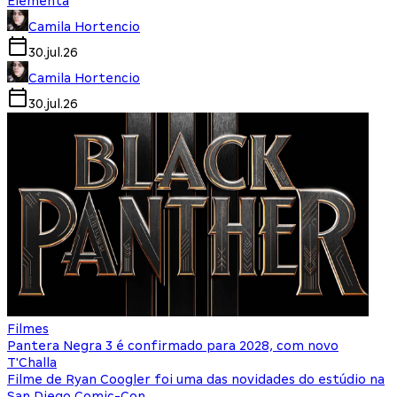
Elementa
Camila Hortencio
30.jul.26
Camila Hortencio
30.jul.26
Filmes
Pantera Negra 3 é confirmado para 2028, com novo
T'Challa
Filme de Ryan Coogler foi uma das novidades do estúdio na
San Diego Comic-Con