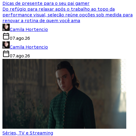
Dicas de presente para o seu pai gamer
Do refúgio para relaxar após o trabalho ao topo da
performance visual, seleção reúne opções sob medida para
renovar a rotina de quem você ama
Camila Hortencio
07.ago.26
Camila Hortencio
07.ago.26
Séries, TV e Streaming