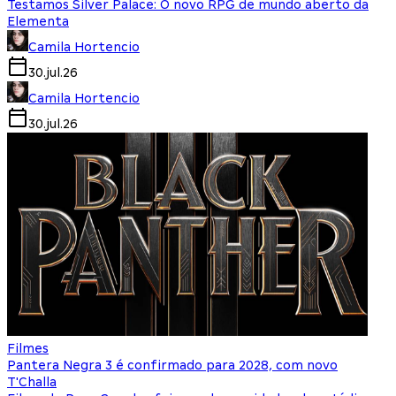
Testamos Silver Palace: O novo RPG de mundo aberto da
Elementa
Camila Hortencio
30.jul.26
Camila Hortencio
30.jul.26
Filmes
Pantera Negra 3 é confirmado para 2028, com novo
T'Challa