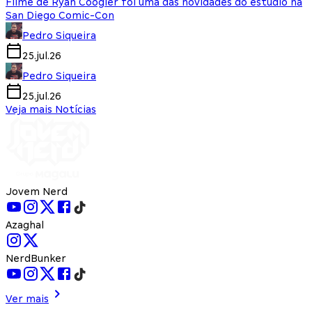
Filme de Ryan Coogler foi uma das novidades do estúdio na
San Diego Comic-Con
Pedro Siqueira
25.jul.26
Pedro Siqueira
25.jul.26
Veja mais Notícias
Jovem Nerd
Azaghal
NerdBunker
Ver mais