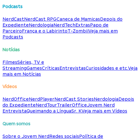
Podcasts
NerdCast
NerdCast RPG
Caneca de Mamicas
Depois do
Expediente
Nerdologia
NerdTech
Extras
Papo de
Parceiro
França e o Labirinto
T-Zombii
Veja mais em
Podcasts
Notícias
Filmes
Séries, TV e
Streaming
Games
Críticas
Entrevistas
Curiosidades e etc.
Veja
mais em Notícias
Vídeos
NerdOffice
NerdPlayer
NerdCast Stories
Nerdologia
Depois
do Expediente
NerdTour
TrailerOffice
Jovem Nerd
Entrevista
Queimando a Língua
Sr. K
Veja mais em Vídeos
Quem somos
Sobre o Jovem Nerd
Redes sociais
Política de