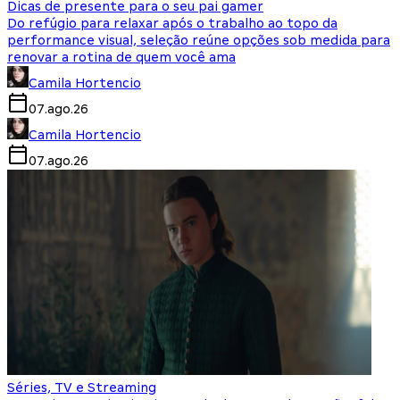
Dicas de presente para o seu pai gamer
Do refúgio para relaxar após o trabalho ao topo da
performance visual, seleção reúne opções sob medida para
renovar a rotina de quem você ama
Camila Hortencio
07.ago.26
Camila Hortencio
07.ago.26
Séries, TV e Streaming