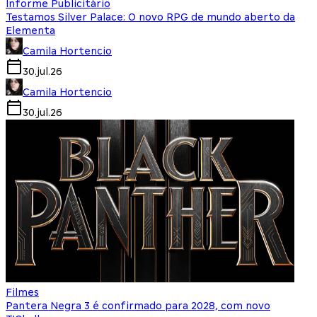
Informe Publicitário
Testamos Silver Palace: O novo RPG de mundo aberto da
Elementa
Camila Hortencio
30.jul.26
Camila Hortencio
30.jul.26
Filmes
Pantera Negra 3 é confirmado para 2028, com novo