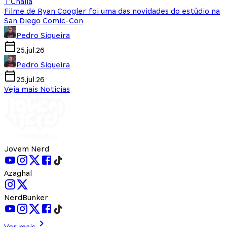
T'Challa
Filme de Ryan Coogler foi uma das novidades do estúdio na
San Diego Comic-Con
Pedro Siqueira
25.jul.26
Pedro Siqueira
25.jul.26
Veja mais Notícias
Jovem Nerd
Azaghal
NerdBunker
Ver mais