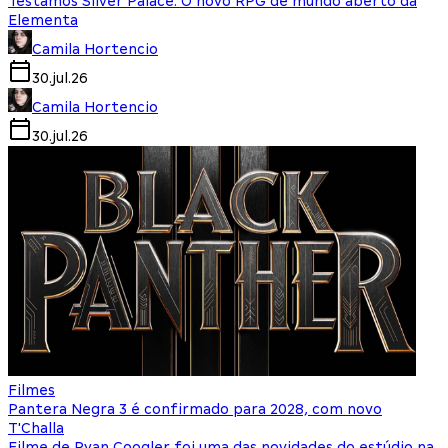
Testamos Silver Palace: O novo RPG de mundo aberto da
Elementa
Camila Hortencio
30.jul.26
Camila Hortencio
30.jul.26
Filmes
Pantera Negra 3 é confirmado para 2028, com novo
T'Challa
Filme de Ryan Coogler foi uma das novidades do estúdio na