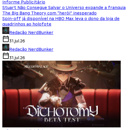
Informe Publicitário
Stuart Não Consegue Salvar o Universo expande a franquia
The Big Bang Theory com “herói” inesperado
Spin-off já disponível na HBO Max leva o dono da loja de
quadrinhos ao holofote
Redação NerdBunker
31.jul.26
Redação NerdBunker
31.jul.26