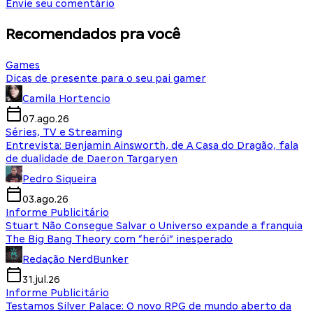
Envie seu comentário
Recomendados pra você
Games
Dicas de presente para o seu pai gamer
Camila Hortencio
07.ago.26
Séries, TV e Streaming
Entrevista: Benjamin Ainsworth, de A Casa do Dragão, fala
de dualidade de Daeron Targaryen
Pedro Siqueira
03.ago.26
Informe Publicitário
Stuart Não Consegue Salvar o Universo expande a franquia
The Big Bang Theory com “herói” inesperado
Redação NerdBunker
31.jul.26
Informe Publicitário
Testamos Silver Palace: O novo RPG de mundo aberto da