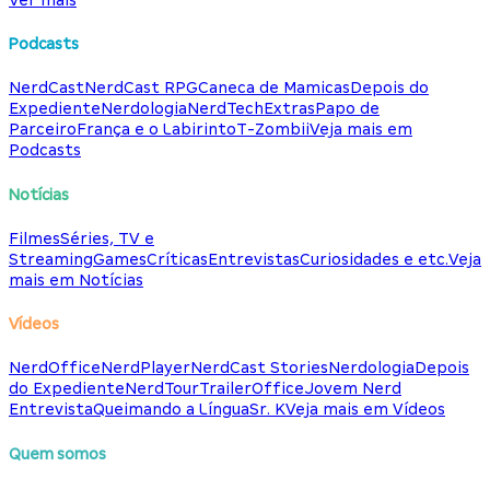
Podcasts
NerdCast
NerdCast RPG
Caneca de Mamicas
Depois do
Expediente
Nerdologia
NerdTech
Extras
Papo de
Parceiro
França e o Labirinto
T-Zombii
Veja mais em
Podcasts
Notícias
Filmes
Séries, TV e
Streaming
Games
Críticas
Entrevistas
Curiosidades e etc.
Veja
mais em Notícias
Vídeos
NerdOffice
NerdPlayer
NerdCast Stories
Nerdologia
Depois
do Expediente
NerdTour
TrailerOffice
Jovem Nerd
Entrevista
Queimando a Língua
Sr. K
Veja mais em Vídeos
Quem somos