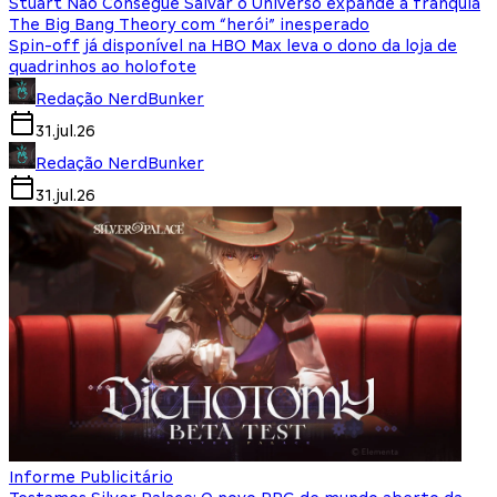
Stuart Não Consegue Salvar o Universo expande a franquia
The Big Bang Theory com “herói” inesperado
Spin-off já disponível na HBO Max leva o dono da loja de
quadrinhos ao holofote
Redação NerdBunker
31.jul.26
Redação NerdBunker
31.jul.26
Informe Publicitário