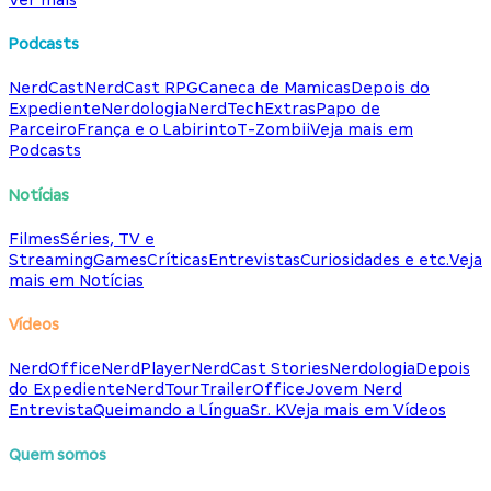
Podcasts
NerdCast
NerdCast RPG
Caneca de Mamicas
Depois do
Expediente
Nerdologia
NerdTech
Extras
Papo de
Parceiro
França e o Labirinto
T-Zombii
Veja mais em
Podcasts
Notícias
Filmes
Séries, TV e
Streaming
Games
Críticas
Entrevistas
Curiosidades e etc.
Veja
mais em Notícias
Vídeos
NerdOffice
NerdPlayer
NerdCast Stories
Nerdologia
Depois
do Expediente
NerdTour
TrailerOffice
Jovem Nerd
Entrevista
Queimando a Língua
Sr. K
Veja mais em Vídeos
Quem somos