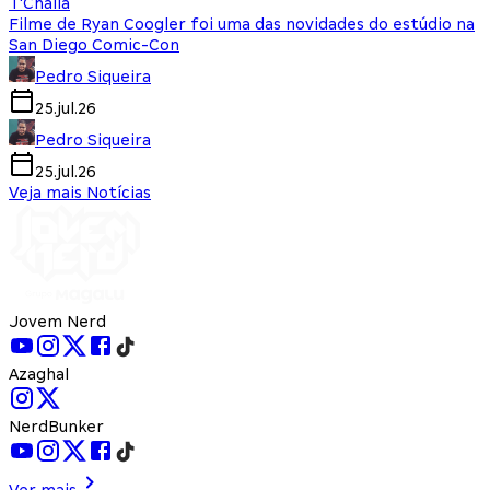
T'Challa
Filme de Ryan Coogler foi uma das novidades do estúdio na
San Diego Comic-Con
Pedro Siqueira
25.jul.26
Pedro Siqueira
25.jul.26
Veja mais Notícias
Jovem Nerd
Azaghal
NerdBunker
Ver mais