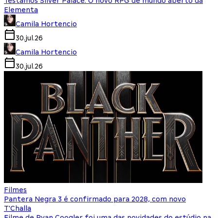
Testamos Silver Palace: O novo RPG de mundo aberto da
Elementa
Camila Hortencio
30.jul.26
Camila Hortencio
30.jul.26
Filmes
Pantera Negra 3 é confirmado para 2028, com novo
T'Challa
Filme de Ryan Coogler foi uma das novidades do estúdio na