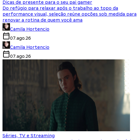
Dicas de presente para o seu pai gamer
Do refúgio para relaxar após o trabalho ao topo da
performance visual, seleção reúne opções sob medida para
renovar a rotina de quem você ama
Camila Hortencio
07.ago.26
Camila Hortencio
07.ago.26
Séries, TV e Streaming