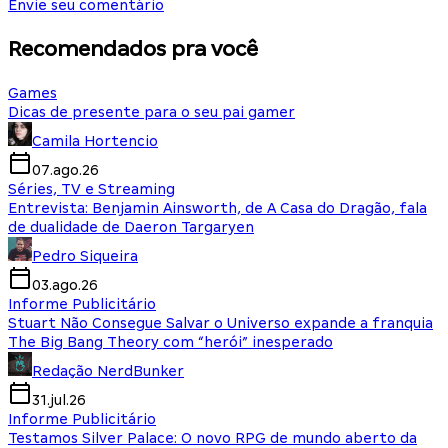
Envie seu comentário
Recomendados pra você
Games
Dicas de presente para o seu pai gamer
Camila Hortencio
07.ago.26
Séries, TV e Streaming
Entrevista: Benjamin Ainsworth, de A Casa do Dragão, fala
de dualidade de Daeron Targaryen
Pedro Siqueira
03.ago.26
Informe Publicitário
Stuart Não Consegue Salvar o Universo expande a franquia
The Big Bang Theory com “herói” inesperado
Redação NerdBunker
31.jul.26
Informe Publicitário
Testamos Silver Palace: O novo RPG de mundo aberto da