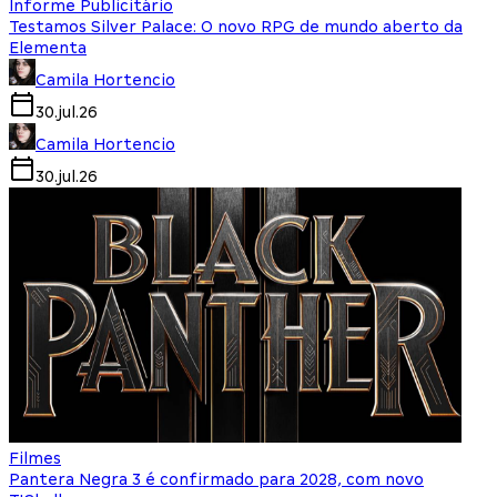
Informe Publicitário
Testamos Silver Palace: O novo RPG de mundo aberto da
Elementa
Camila Hortencio
30.jul.26
Camila Hortencio
30.jul.26
Filmes
Pantera Negra 3 é confirmado para 2028, com novo