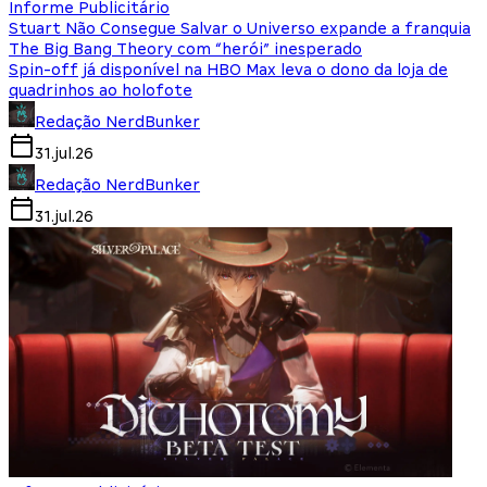
Informe Publicitário
Stuart Não Consegue Salvar o Universo expande a franquia
The Big Bang Theory com “herói” inesperado
Spin-off já disponível na HBO Max leva o dono da loja de
quadrinhos ao holofote
Redação NerdBunker
31.jul.26
Redação NerdBunker
31.jul.26