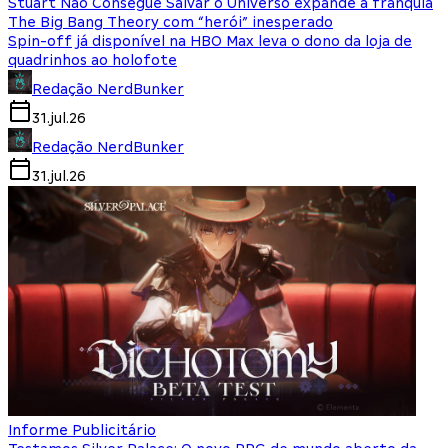
Stuart Não Consegue Salvar o Universo expande a franquia
The Big Bang Theory com “herói” inesperado
Spin-off já disponível na HBO Max leva o dono da loja de
quadrinhos ao holofote
Redação NerdBunker
31.jul.26
Redação NerdBunker
31.jul.26
Informe Publicitário