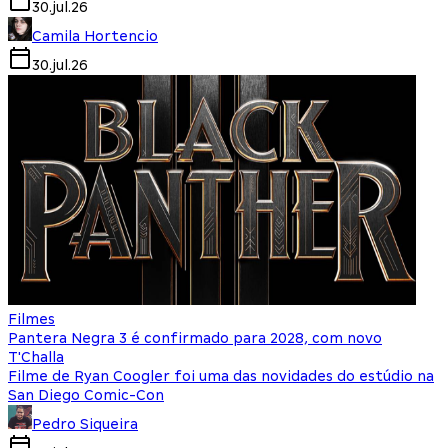
30.jul.26
Camila Hortencio
30.jul.26
Filmes
Pantera Negra 3 é confirmado para 2028, com novo
T'Challa
Filme de Ryan Coogler foi uma das novidades do estúdio na
San Diego Comic-Con
Pedro Siqueira