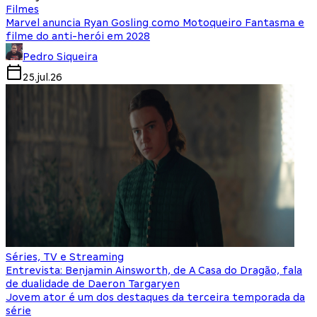
Filmes
Marvel anuncia Ryan Gosling como Motoqueiro Fantasma e
filme do anti-herói em 2028
Pedro Siqueira
25.jul.26
Séries, TV e Streaming
Entrevista: Benjamin Ainsworth, de A Casa do Dragão, fala
de dualidade de Daeron Targaryen
Jovem ator é um dos destaques da terceira temporada da
série