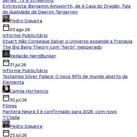
Séries, TV e Streaming
Entrevista: Benjamin Ainsworth, de A Casa do Dragão, fala
de dualidade de Daeron Targaryen
Pedro Siqueira
03.ago.26
Informe Publicitário
Stuart Não Consegue Salvar o Universo expande a franquia
The Big Bang Theory com “herói” inesperado
Redação NerdBunker
31.jul.26
Informe Publicitário
Testamos Silver Palace: O novo RPG de mundo aberto da
Elementa
Camila Hortencio
30.jul.26
Filmes
Pantera Negra 3 é confirmado para 2028, com novo
T'Challa
Pedro Siqueira
25.jul.26