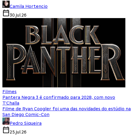
Camila Hortencio
30.jul.26
Filmes
Pantera Negra 3 é confirmado para 2028, com novo
T'Challa
Filme de Ryan Coogler foi uma das novidades do estúdio na
San Diego Comic-Con
Pedro Siqueira
25.jul.26