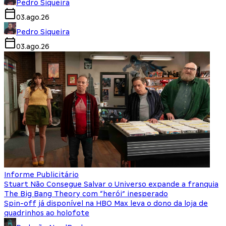
Pedro Siqueira
03.ago.26
Pedro Siqueira
03.ago.26
Informe Publicitário
Stuart Não Consegue Salvar o Universo expande a franquia
The Big Bang Theory com “herói” inesperado
Spin-off já disponível na HBO Max leva o dono da loja de
quadrinhos ao holofote