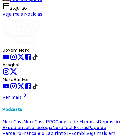
25.jul.26
Veja mais Notícias
Jovem Nerd
Azaghal
NerdBunker
Ver mais
Podcasts
NerdCast
NerdCast RPG
Caneca de Mamicas
Depois do
Expediente
Nerdologia
NerdTech
Extras
Papo de
Parceiro
França e o Labirinto
T-Zombii
Veja mais em