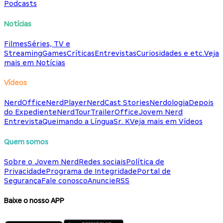
Podcasts
Notícias
Filmes
Séries, TV e
Streaming
Games
Críticas
Entrevistas
Curiosidades e etc.
Veja
mais em Notícias
Vídeos
NerdOffice
NerdPlayer
NerdCast Stories
Nerdologia
Depois
do Expediente
NerdTour
TrailerOffice
Jovem Nerd
Entrevista
Queimando a Língua
Sr. K
Veja mais em Vídeos
Quem somos
Sobre o Jovem Nerd
Redes sociais
Política de
Privacidade
Programa de Integridade
Portal de
Segurança
Fale conosco
Anuncie
RSS
Baixe o nosso APP