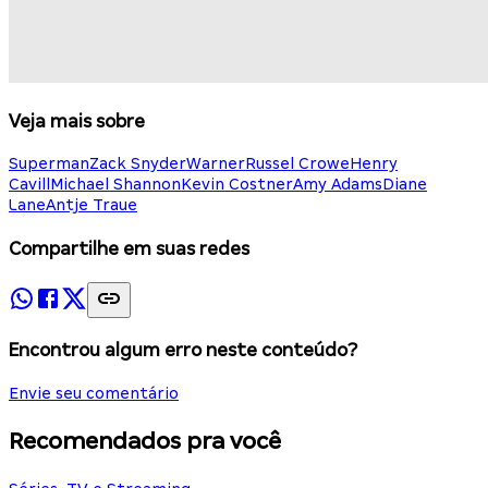
Veja mais sobre
Superman
Zack Snyder
Warner
Russel Crowe
Henry
Cavill
Michael Shannon
Kevin Costner
Amy Adams
Diane
Lane
Antje Traue
Compartilhe em suas redes
Encontrou algum erro neste conteúdo?
Envie seu comentário
Recomendados pra você