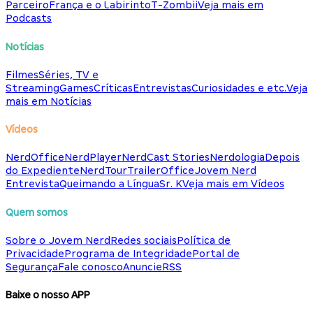
Parceiro
França e o Labirinto
T-Zombii
Veja mais em
Podcasts
Notícias
Filmes
Séries, TV e
Streaming
Games
Críticas
Entrevistas
Curiosidades e etc.
Veja
mais em Notícias
Vídeos
NerdOffice
NerdPlayer
NerdCast Stories
Nerdologia
Depois
do Expediente
NerdTour
TrailerOffice
Jovem Nerd
Entrevista
Queimando a Língua
Sr. K
Veja mais em Vídeos
Quem somos
Sobre o Jovem Nerd
Redes sociais
Política de
Privacidade
Programa de Integridade
Portal de
Segurança
Fale conosco
Anuncie
RSS
Baixe o nosso APP