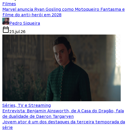
Filmes
Marvel anuncia Ryan Gosling como Motoqueiro Fantasma e
filme do anti-herói em 2028
Pedro Siqueira
25.jul.26
Séries, TV e Streaming
Entrevista: Benjamin Ainsworth, de A Casa do Dragão, fala
de dualidade de Daeron Targaryen
Jovem ator é um dos destaques da terceira temporada da
série