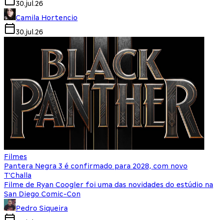
30.jul.26
Camila Hortencio
30.jul.26
Filmes
Pantera Negra 3 é confirmado para 2028, com novo
T'Challa
Filme de Ryan Coogler foi uma das novidades do estúdio na
San Diego Comic-Con
Pedro Siqueira