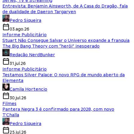
Séries, TV e Streaming
Entrevista: Benjamin Ainsworth, de A Casa do Dragão, fala
de dualidade de Daeron Targaryen
Pedro Siqueira
03.ago.26
Informe Publicitário
Stuart Não Consegue Salvar o Universo expande a franquia
The Big Bang Theory com “herói” inesperado
Redação NerdBunker
31.jul.26
Informe Publicitário
Testamos Silver Palace: O novo RPG de mundo aberto da
Elementa
Camila Hortencio
30.jul.26
Filmes
Pantera Negra 3 é confirmado para 2028, com novo
T'Challa
Pedro Siqueira
25.jul.26