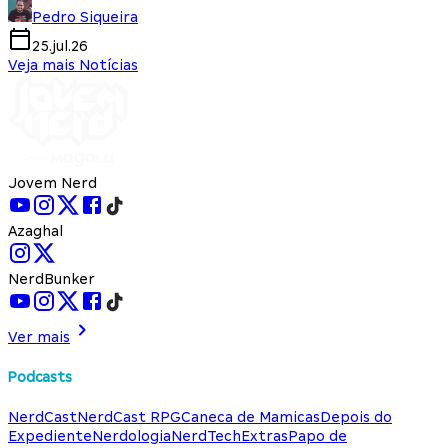
Pedro Siqueira
25.jul.26
Veja mais Notícias
Jovem Nerd
Azaghal
NerdBunker
Ver mais
Podcasts
NerdCast
NerdCast RPG
Caneca de Mamicas
Depois do
Expediente
Nerdologia
NerdTech
Extras
Papo de