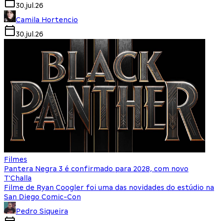
30.jul.26
Camila Hortencio
30.jul.26
Filmes
Pantera Negra 3 é confirmado para 2028, com novo
T'Challa
Filme de Ryan Coogler foi uma das novidades do estúdio na
San Diego Comic-Con
Pedro Siqueira