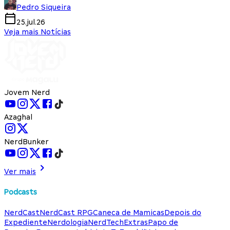
Pedro Siqueira
25.jul.26
Veja mais Notícias
Jovem Nerd
Azaghal
NerdBunker
Ver mais
Podcasts
NerdCast
NerdCast RPG
Caneca de Mamicas
Depois do
Expediente
Nerdologia
NerdTech
Extras
Papo de