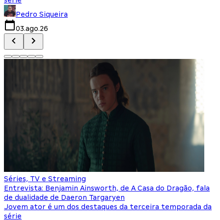
Pedro Siqueira
03.ago.26
Séries, TV e Streaming
Entrevista: Benjamin Ainsworth, de A Casa do Dragão, fala
de dualidade de Daeron Targaryen
Jovem ator é um dos destaques da terceira temporada da
série