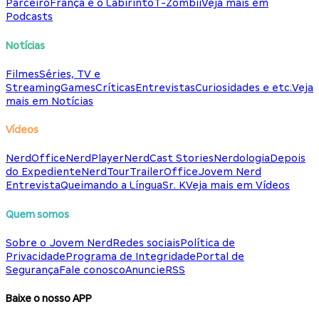
Parceiro
França e o Labirinto
T-Zombii
Veja mais em
Podcasts
Notícias
Filmes
Séries, TV e
Streaming
Games
Críticas
Entrevistas
Curiosidades e etc.
Veja
mais em Notícias
Vídeos
NerdOffice
NerdPlayer
NerdCast Stories
Nerdologia
Depois
do Expediente
NerdTour
TrailerOffice
Jovem Nerd
Entrevista
Queimando a Língua
Sr. K
Veja mais em Vídeos
Quem somos
Sobre o Jovem Nerd
Redes sociais
Política de
Privacidade
Programa de Integridade
Portal de
Segurança
Fale conosco
Anuncie
RSS
Baixe o nosso APP