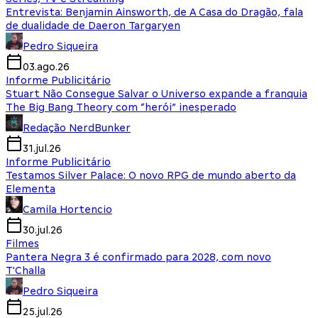
Entrevista: Benjamin Ainsworth, de A Casa do Dragão, fala
de dualidade de Daeron Targaryen
Pedro Siqueira
03.ago.26
Informe Publicitário
Stuart Não Consegue Salvar o Universo expande a franquia
The Big Bang Theory com “herói” inesperado
Redação NerdBunker
31.jul.26
Informe Publicitário
Testamos Silver Palace: O novo RPG de mundo aberto da
Elementa
Camila Hortencio
30.jul.26
Filmes
Pantera Negra 3 é confirmado para 2028, com novo
T'Challa
Pedro Siqueira
25.jul.26