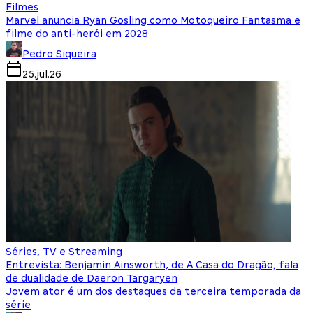
Filmes
Marvel anuncia Ryan Gosling como Motoqueiro Fantasma e
filme do anti-herói em 2028
Pedro Siqueira
25.jul.26
Séries, TV e Streaming
Entrevista: Benjamin Ainsworth, de A Casa do Dragão, fala
de dualidade de Daeron Targaryen
Jovem ator é um dos destaques da terceira temporada da
série