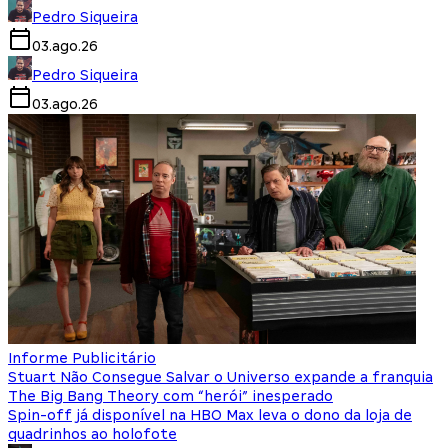
Pedro Siqueira
03.ago.26
Pedro Siqueira
03.ago.26
Informe Publicitário
Stuart Não Consegue Salvar o Universo expande a franquia
The Big Bang Theory com “herói” inesperado
Spin-off já disponível na HBO Max leva o dono da loja de
quadrinhos ao holofote