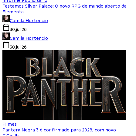
Informe Publicitário
Testamos Silver Palace: O novo RPG de mundo aberto da
Elementa
Camila Hortencio
30.jul.26
Camila Hortencio
30.jul.26
Filmes
Pantera Negra 3 é confirmado para 2028, com novo
T'Challa