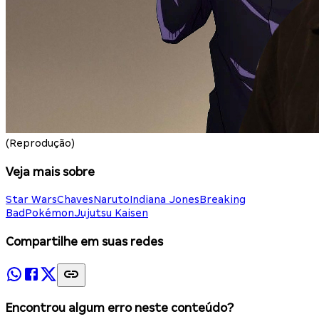
(Reprodução)
Veja mais sobre
Star Wars
Chaves
Naruto
Indiana Jones
Breaking
Bad
Pokémon
Jujutsu Kaisen
Compartilhe em suas redes
Encontrou algum erro neste conteúdo?