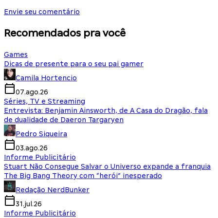
Envie seu comentário
Recomendados pra você
Games
Dicas de presente para o seu pai gamer
Camila Hortencio
07.ago.26
Séries, TV e Streaming
Entrevista: Benjamin Ainsworth, de A Casa do Dragão, fala
de dualidade de Daeron Targaryen
Pedro Siqueira
03.ago.26
Informe Publicitário
Stuart Não Consegue Salvar o Universo expande a franquia
The Big Bang Theory com “herói” inesperado
Redação NerdBunker
31.jul.26
Informe Publicitário