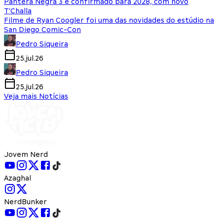
Pantera Negra 3 é confirmado para 2028, com novo
T'Challa
Filme de Ryan Coogler foi uma das novidades do estúdio na
San Diego Comic-Con
Pedro Siqueira
25.jul.26
Pedro Siqueira
25.jul.26
Veja mais Notícias
Jovem Nerd
Azaghal
NerdBunker