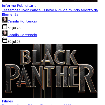
Informe Publicitário
Testamos Silver Palace: O novo RPG de mundo aberto da
Elementa
Camila Hortencio
30.jul.26
Camila Hortencio
30.jul.26
Filmes