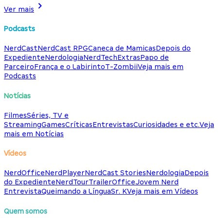
Ver mais
Podcasts
NerdCast
NerdCast RPG
Caneca de Mamicas
Depois do
Expediente
Nerdologia
NerdTech
Extras
Papo de
Parceiro
França e o Labirinto
T-Zombii
Veja mais em
Podcasts
Notícias
Filmes
Séries, TV e
Streaming
Games
Críticas
Entrevistas
Curiosidades e etc.
Veja
mais em Notícias
Vídeos
NerdOffice
NerdPlayer
NerdCast Stories
Nerdologia
Depois
do Expediente
NerdTour
TrailerOffice
Jovem Nerd
Entrevista
Queimando a Língua
Sr. K
Veja mais em Vídeos
Quem somos