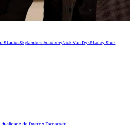
rd Studios
Skylanders Academy
Nick Van Dyk
Stacey Sher
e dualidade de Daeron Targaryen