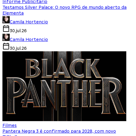
Informe Publicitário
Testamos Silver Palace: O novo RPG de mundo aberto da
Elementa
Camila Hortencio
30.jul.26
Camila Hortencio
30.jul.26
Filmes
Pantera Negra 3 é confirmado para 2028, com novo