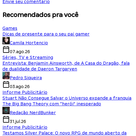
Envie seu comentário
Recomendados pra você
Games
Dicas de presente para o seu pai gamer
Camila Hortencio
07.ago.26
Séries, TV e Streaming
Entrevista: Benjamin Ainsworth, de A Casa do Dragão, fala
de dualidade de Daeron Targaryen
Pedro Siqueira
03.ago.26
Informe Publicitário
Stuart Não Consegue Salvar o Universo expande a franquia
The Big Bang Theory com “herói” inesperado
Redação NerdBunker
31.jul.26
Informe Publicitário
Testamos Silver Palace: O novo RPG de mundo aberto da