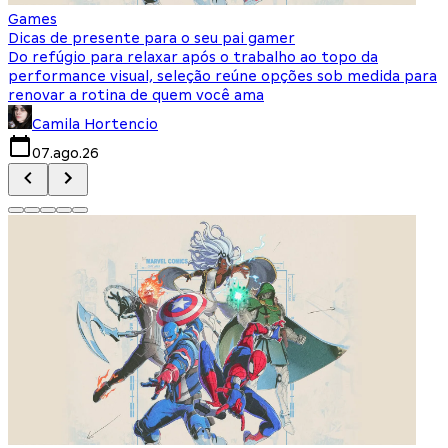
Games
S
Dicas de presente para o seu pai gamer
E
Do refúgio para relaxar após o trabalho ao topo da
d
performance visual, seleção reúne opções sob medida para
J
renovar a rotina de quem você ama
s
Camila Hortencio
07.ago.26