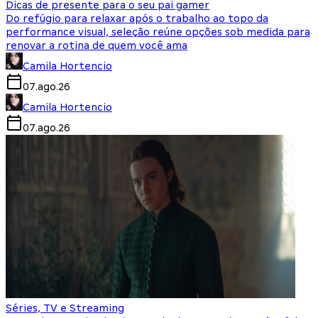
Dicas de presente para o seu pai gamer
Do refúgio para relaxar após o trabalho ao topo da
performance visual, seleção reúne opções sob medida para
renovar a rotina de quem você ama
Camila Hortencio
07.ago.26
Camila Hortencio
07.ago.26
Séries, TV e Streaming