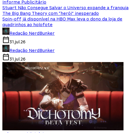
Informe Publicitário
Stuart Não Consegue Salvar o Universo expande a franquia
The Big Bang Theory com “herói” inesperado
Spin-off já disponível na HBO Max leva o dono da loja de
quadrinhos ao holofote
Redação NerdBunker
31.jul.26
Redação NerdBunker
31.jul.26