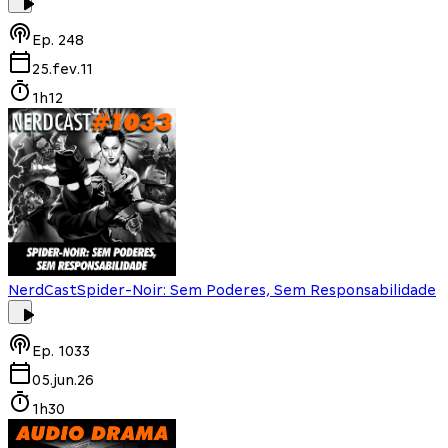
Ep.
248
25.fev.11
1h12
NerdCast
Spider-Noir: Sem Poderes, Sem Responsabilidade
Ep.
1033
05.jun.26
1h30