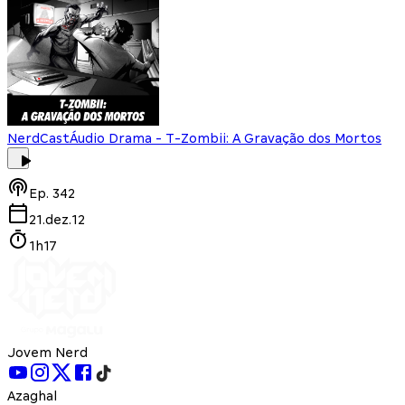
NerdCast
Áudio Drama - T-Zombii: A Gravação dos Mortos
Ep.
342
21.dez.12
1h17
Jovem Nerd
Azaghal