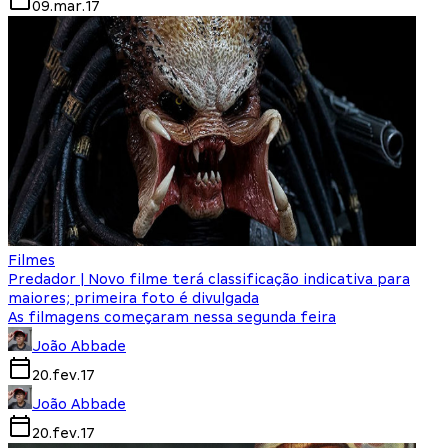
09.mar.17
Filmes
Predador | Novo filme terá classificação indicativa para
maiores; primeira foto é divulgada
As filmagens começaram nessa segunda feira
João Abbade
20.fev.17
João Abbade
20.fev.17