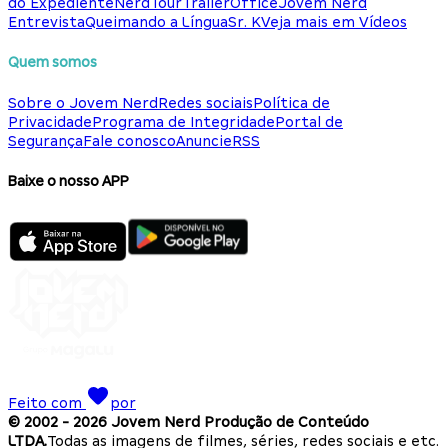
do Expediente
NerdTour
TrailerOffice
Jovem Nerd
Entrevista
Queimando a Língua
Sr. K
Veja mais em Vídeos
Quem somos
Sobre o Jovem Nerd
Redes sociais
Política de
Privacidade
Programa de Integridade
Portal de
Segurança
Fale conosco
Anuncie
RSS
Baixe o nosso APP
Feito com
por
© 2002 -
2026
Jovem Nerd Produção de Conteúdo
LTDA.
Todas as imagens de filmes, séries, redes sociais e etc.