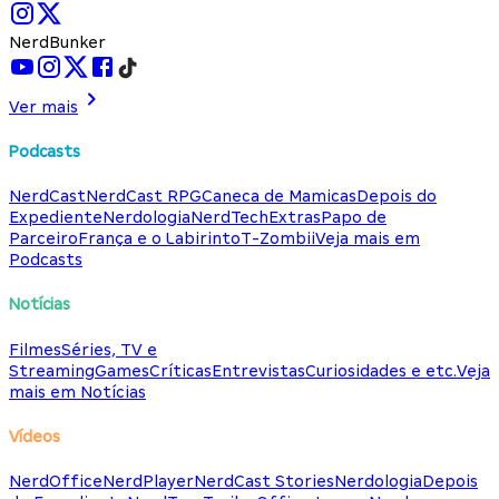
NerdBunker
Ver mais
Podcasts
NerdCast
NerdCast RPG
Caneca de Mamicas
Depois do
Expediente
Nerdologia
NerdTech
Extras
Papo de
Parceiro
França e o Labirinto
T-Zombii
Veja mais em
Podcasts
Notícias
Filmes
Séries, TV e
Streaming
Games
Críticas
Entrevistas
Curiosidades e etc.
Veja
mais em Notícias
Vídeos
NerdOffice
NerdPlayer
NerdCast Stories
Nerdologia
Depois