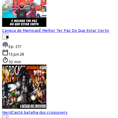
Caneca de Mamicas
É Melhor Ter Paz Do Que Estar Certo
Ep.
217
15.jun.26
52 min
NerdCast
A batalha dos crossovers