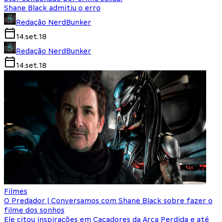
Shane Black admitiu o erro
Redação NerdBunker
14.set.18
Redação NerdBunker
14.set.18
Filmes
O Predador | Conversamos com Shane Black sobre fazer o
filme dos sonhos
Ele citou inspirações em Caçadores da Arca Perdida e até