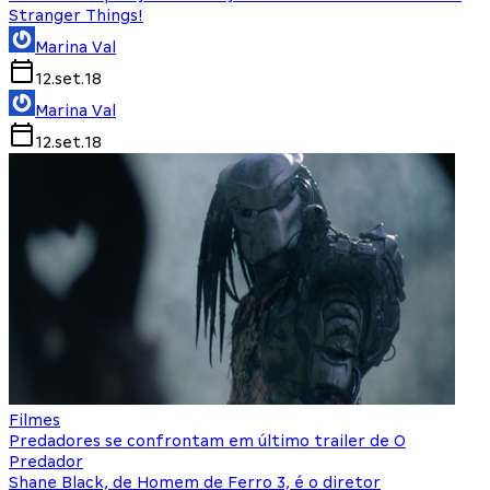
Stranger Things!
Marina Val
12.set.18
Marina Val
12.set.18
Filmes
Predadores se confrontam em último trailer de O
Predador
Shane Black, de Homem de Ferro 3, é o diretor