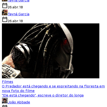
Tayná Garcia
26.abr.18
Tayná Garcia
26.abr.18
Filmes
O Predador está chegando e se espreitando na floresta em
nova foto do filme
"Ele está chegando", escreve o diretor do longa
João Abbade