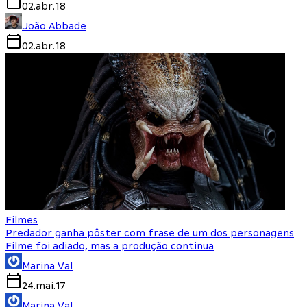
02.abr.18
João Abbade
02.abr.18
Filmes
Predador ganha pôster com frase de um dos personagens
Filme foi adiado, mas a produção continua
Marina Val
24.mai.17
Marina Val