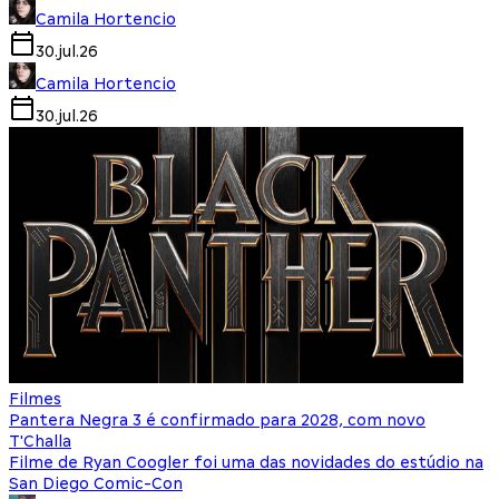
Camila Hortencio
30.jul.26
Camila Hortencio
30.jul.26
Filmes
Pantera Negra 3 é confirmado para 2028, com novo
T'Challa
Filme de Ryan Coogler foi uma das novidades do estúdio na
San Diego Comic-Con