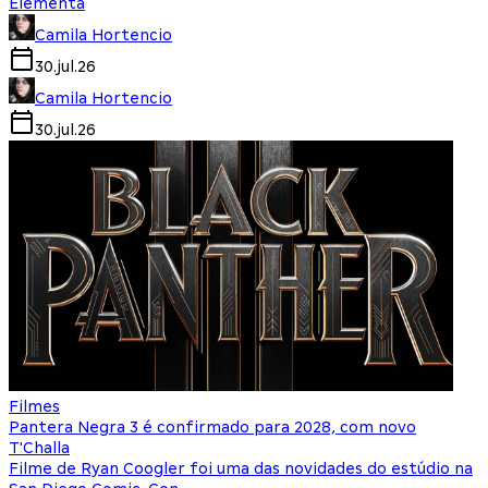
Elementa
Camila Hortencio
30.jul.26
Camila Hortencio
30.jul.26
Filmes
Pantera Negra 3 é confirmado para 2028, com novo
T'Challa
Filme de Ryan Coogler foi uma das novidades do estúdio na