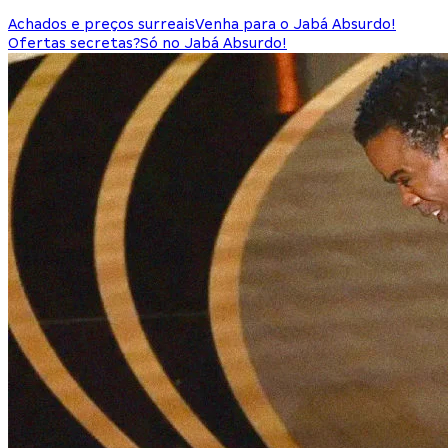
Achados e preços surreais
Venha para o Jabá Absurdo!
Ofertas secretas?
Só no Jabá Absurdo!