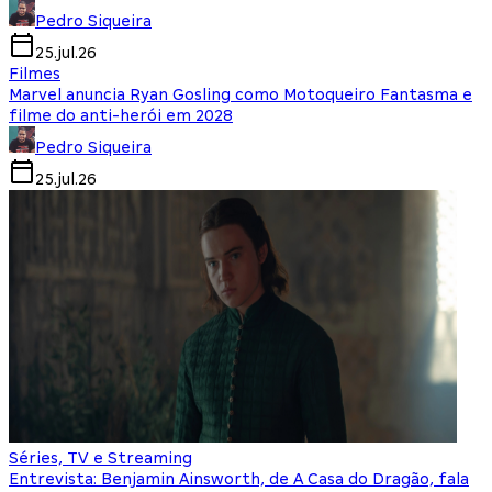
Pedro Siqueira
25.jul.26
Filmes
Marvel anuncia Ryan Gosling como Motoqueiro Fantasma e
filme do anti-herói em 2028
Pedro Siqueira
25.jul.26
Séries, TV e Streaming
Entrevista: Benjamin Ainsworth, de A Casa do Dragão, fala