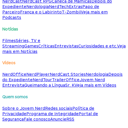
NerdCast
NerdCast RPG
Caneca de Mamicas
Depois do
Expediente
Nerdologia
NerdTech
Extras
Papo de
Parceiro
França e o Labirinto
T-Zombii
Veja mais em
Podcasts
Notícias
Filmes
Séries, TV e
Streaming
Games
Críticas
Entrevistas
Curiosidades e etc.
Veja
mais em Notícias
Vídeos
NerdOffice
NerdPlayer
NerdCast Stories
Nerdologia
Depois
do Expediente
NerdTour
TrailerOffice
Jovem Nerd
Entrevista
Queimando a Língua
Sr. K
Veja mais em Vídeos
Quem somos
Sobre o Jovem Nerd
Redes sociais
Política de
Privacidade
Programa de Integridade
Portal de
Segurança
Fale conosco
Anuncie
RSS