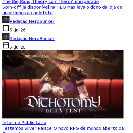
The Big Bang Theory com “herói” inesperado
Spin-off já disponível na HBO Max leva o dono da loja de
quadrinhos ao holofote
Redação NerdBunker
31.jul.26
Redação NerdBunker
31.jul.26
Informe Publicitário
Testamos Silver Palace: O novo RPG de mundo aberto da