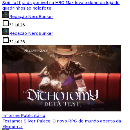
Spin-off já disponível na HBO Max leva o dono da loja de
quadrinhos ao holofote
Redação NerdBunker
31.jul.26
Redação NerdBunker
31.jul.26
Informe Publicitário
Testamos Silver Palace: O novo RPG de mundo aberto da
Elementa