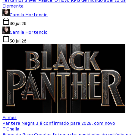
Testamos Silver Palace: O novo RPG de mundo aberto da
Elementa
Camila Hortencio
30.jul.26
Camila Hortencio
30.jul.26
Filmes
Pantera Negra 3 é confirmado para 2028, com novo
T'Challa
Filme de Ryan Coogler foi uma das novidades do estúdio na