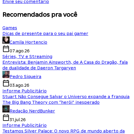
Envie seu comentário
Recomendados pra você
Games
Dicas de presente para o seu pai gamer
Camila Hortencio
07.ago.26
Séries, TV e Streaming
Entrevista: Benjamin Ainsworth, de A Casa do Dragão, fala
de dualidade de Daeron Targaryen
Pedro Siqueira
03.ago.26
Informe Publicitário
Stuart Não Consegue Salvar o Universo expande a franquia
The Big Bang Theory com “herói” inesperado
Redação NerdBunker
31.jul.26
Informe Publicitário
Testamos Silver Palace: O novo RPG de mundo aberto da