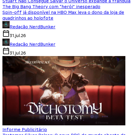
Stuart Não Consegue Salvar o Universo expande a franquia
The Big Bang Theory com “herói” inesperado
Spin-off já disponível na HBO Max leva o dono da loja de
quadrinhos ao holofote
Redação NerdBunker
31.jul.26
Redação NerdBunker
31.jul.26
Informe Publicitário