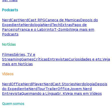
Podcasts
NerdCast
NerdCast RPG
Caneca de Mamicas
Depois do
Expediente
Nerdologia
NerdTech
Extras
Papo de
Parceiro
França e o Labirinto
T-Zombii
Veja mais em
Podcasts
Notícias
Filmes
Séries, TV e
Streaming
Games
Críticas
Entrevistas
Curiosidades e etc.
Veja
mais em Notícias
Vídeos
NerdOffice
NerdPlayer
NerdCast Stories
Nerdologia
Depois
do Expediente
NerdTour
TrailerOffice
Jovem Nerd
Entrevista
Queimando a Língua
Sr. K
Veja mais em Vídeos
Quem somos