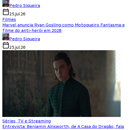
Pedro Siqueira
25.jul.26
Filmes
Marvel anuncia Ryan Gosling como Motoqueiro Fantasma e
filme do anti-herói em 2028
Pedro Siqueira
25.jul.26
Séries, TV e Streaming
Entrevista: Benjamin Ainsworth, de A Casa do Dragão, fala