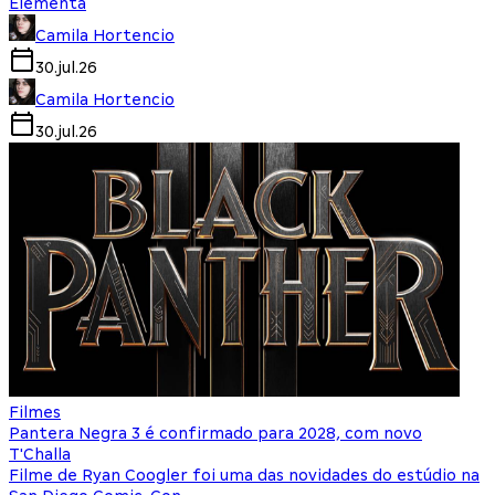
Elementa
Camila Hortencio
30.jul.26
Camila Hortencio
30.jul.26
Filmes
Pantera Negra 3 é confirmado para 2028, com novo
T'Challa
Filme de Ryan Coogler foi uma das novidades do estúdio na