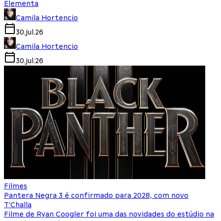
Elementa
Camila Hortencio
30.jul.26
Camila Hortencio
30.jul.26
Filmes
Pantera Negra 3 é confirmado para 2028, com novo
T'Challa
Filme de Ryan Coogler foi uma das novidades do estúdio na