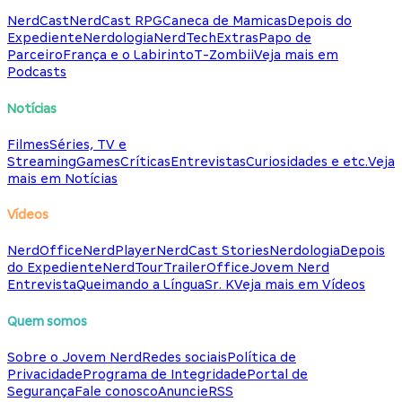
NerdCast
NerdCast RPG
Caneca de Mamicas
Depois do
Expediente
Nerdologia
NerdTech
Extras
Papo de
Parceiro
França e o Labirinto
T-Zombii
Veja mais em
Podcasts
Notícias
Filmes
Séries, TV e
Streaming
Games
Críticas
Entrevistas
Curiosidades e etc.
Veja
mais em Notícias
Vídeos
NerdOffice
NerdPlayer
NerdCast Stories
Nerdologia
Depois
do Expediente
NerdTour
TrailerOffice
Jovem Nerd
Entrevista
Queimando a Língua
Sr. K
Veja mais em Vídeos
Quem somos
Sobre o Jovem Nerd
Redes sociais
Política de
Privacidade
Programa de Integridade
Portal de
Segurança
Fale conosco
Anuncie
RSS