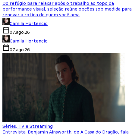
Do refúgio para relaxar após o trabalho ao topo da
performance visual, seleção reúne opções sob medida para
renovar a rotina de quem você ama
Camila Hortencio
07.ago.26
Camila Hortencio
07.ago.26
Séries, TV e Streaming
Entrevista: Benjamin Ainsworth, de A Casa do Dragão, fala