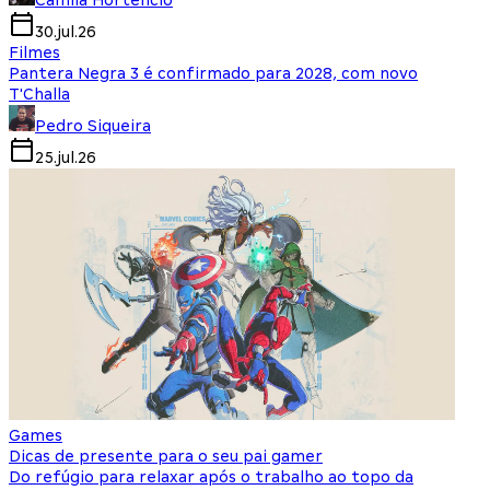
Camila Hortencio
30.jul.26
Filmes
Pantera Negra 3 é confirmado para 2028, com novo
T'Challa
Pedro Siqueira
25.jul.26
Games
Dicas de presente para o seu pai gamer
Do refúgio para relaxar após o trabalho ao topo da