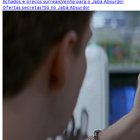
Achados e preços surreais
Venha para o Jabá Absurdo!
Ofertas secretas?
Só no Jabá Absurdo!