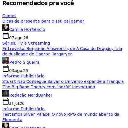
Recomendados pra você
Games
Dicas de presente para o seu pai gamer
Camila Hortencio
07.ago.26
Séries, TV e Streaming
Entrevista: Benjamin Ainsworth, de A Casa do Dragão, fala
de dualidade de Daeron Targaryen
Pedro Siqueira
03.ago.26
Informe Publicitário
Stuart Não Consegue Salvar o Universo expande a franquia
The Big Bang Theory com “herói” inesperado
Redação NerdBunker
31.jul.26
Informe Publicitário
Testamos Silver Palace: O novo RPG de mundo aberto da
Elementa