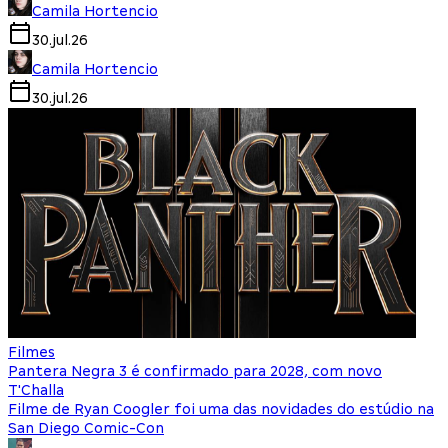
Camila Hortencio
30.jul.26
Camila Hortencio
30.jul.26
Filmes
Pantera Negra 3 é confirmado para 2028, com novo
T'Challa
Filme de Ryan Coogler foi uma das novidades do estúdio na
San Diego Comic-Con