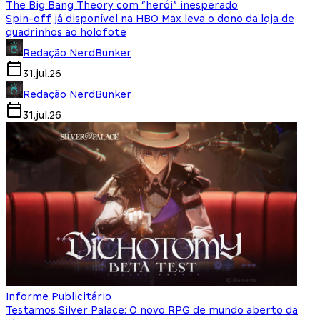
The Big Bang Theory com “herói” inesperado
Spin-off já disponível na HBO Max leva o dono da loja de
quadrinhos ao holofote
Redação NerdBunker
31.jul.26
Redação NerdBunker
31.jul.26
Informe Publicitário
Testamos Silver Palace: O novo RPG de mundo aberto da