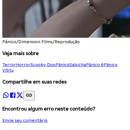
Pânico/Dimension Films/Reprodução
Veja mais sobre
Terror
Horror
Scooby Doo
Pânico
Salsicha
Pânico 6
Pânico
VI
Stu
Compartilhe em suas redes
Encontrou algum erro neste conteúdo?
Envie seu comentário