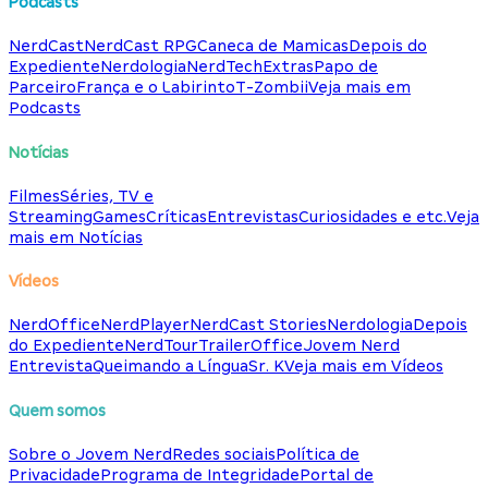
Podcasts
NerdCast
NerdCast RPG
Caneca de Mamicas
Depois do
Expediente
Nerdologia
NerdTech
Extras
Papo de
Parceiro
França e o Labirinto
T-Zombii
Veja mais em
Podcasts
Notícias
Filmes
Séries, TV e
Streaming
Games
Críticas
Entrevistas
Curiosidades e etc.
Veja
mais em Notícias
Vídeos
NerdOffice
NerdPlayer
NerdCast Stories
Nerdologia
Depois
do Expediente
NerdTour
TrailerOffice
Jovem Nerd
Entrevista
Queimando a Língua
Sr. K
Veja mais em Vídeos
Quem somos
Sobre o Jovem Nerd
Redes sociais
Política de
Privacidade
Programa de Integridade
Portal de