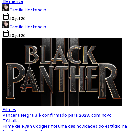
Elementa
Camila Hortencio
30.jul.26
Camila Hortencio
30.jul.26
Filmes
Pantera Negra 3 é confirmado para 2028, com novo
T'Challa
Filme de Ryan Coogler foi uma das novidades do estúdio na