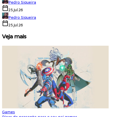
Pedro Siqueira
25.jul.26
Pedro Siqueira
25.jul.26
Veja mais
Games
S
Dicas de presente para o seu pai gamer
E