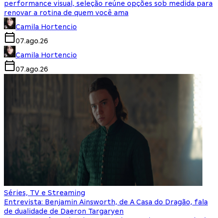
performance visual, seleção reúne opções sob medida para
renovar a rotina de quem você ama
Camila Hortencio
07.ago.26
Camila Hortencio
07.ago.26
Séries, TV e Streaming
Entrevista: Benjamin Ainsworth, de A Casa do Dragão, fala
de dualidade de Daeron Targaryen