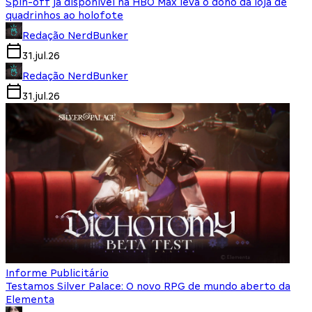
Spin-off já disponível na HBO Max leva o dono da loja de
quadrinhos ao holofote
Redação NerdBunker
31.jul.26
Redação NerdBunker
31.jul.26
Informe Publicitário
Testamos Silver Palace: O novo RPG de mundo aberto da
Elementa