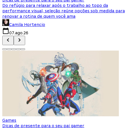
Do refúgio para relaxar após o trabalho ao topo da
d
performance visual, seleção reúne opções sob medida para
J
renovar a rotina de quem você ama
s
Camila Hortencio
07.ago.26
Games
Dicas de presente para o seu pai gamer