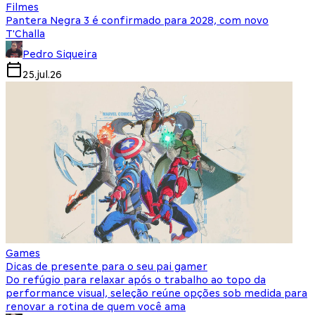
Filmes
Pantera Negra 3 é confirmado para 2028, com novo
T'Challa
Pedro Siqueira
25.jul.26
Games
Dicas de presente para o seu pai gamer
Do refúgio para relaxar após o trabalho ao topo da
performance visual, seleção reúne opções sob medida para
renovar a rotina de quem você ama