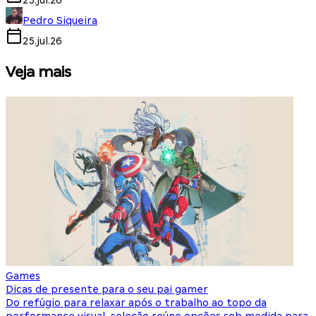
25.jul.26
Pedro Siqueira
25.jul.26
Veja mais
Games
S
Dicas de presente para o seu pai gamer
E
Do refúgio para relaxar após o trabalho ao topo da
d
performance visual, seleção reúne opções sob medida para
J