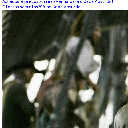
Achados e preços surreais
Venha para o Jabá Absurdo!
Ofertas secretas?
Só no Jabá Absurdo!