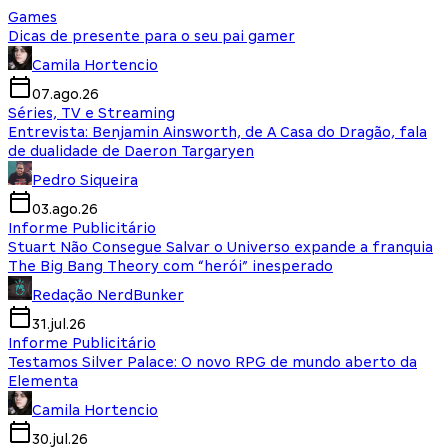
Games
Dicas de presente para o seu pai gamer
Camila Hortencio
07.ago.26
Séries, TV e Streaming
Entrevista: Benjamin Ainsworth, de A Casa do Dragão, fala
de dualidade de Daeron Targaryen
Pedro Siqueira
03.ago.26
Informe Publicitário
Stuart Não Consegue Salvar o Universo expande a franquia
The Big Bang Theory com “herói” inesperado
Redação NerdBunker
31.jul.26
Informe Publicitário
Testamos Silver Palace: O novo RPG de mundo aberto da
Elementa
Camila Hortencio
30.jul.26