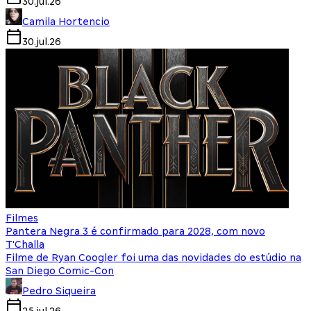
30.jul.26
Camila Hortencio
30.jul.26
Filmes
Pantera Negra 3 é confirmado para 2028, com novo
T'Challa
Filme de Ryan Coogler foi uma das novidades do estúdio na
San Diego Comic-Con
Pedro Siqueira