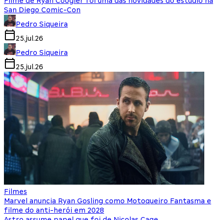
Filme de Ryan Coogler foi uma das novidades do estúdio na
San Diego Comic-Con
Pedro Siqueira
25.jul.26
Pedro Siqueira
25.jul.26
Filmes
Marvel anuncia Ryan Gosling como Motoqueiro Fantasma e
filme do anti-herói em 2028
Astro assume papel que foi de Nicolas Cage