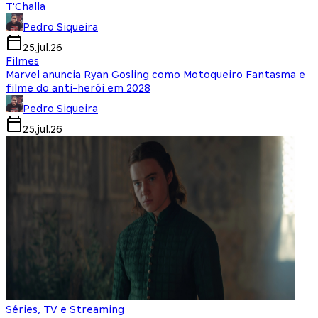
T'Challa
Pedro Siqueira
25.jul.26
Filmes
Marvel anuncia Ryan Gosling como Motoqueiro Fantasma e
filme do anti-herói em 2028
Pedro Siqueira
25.jul.26
Séries, TV e Streaming