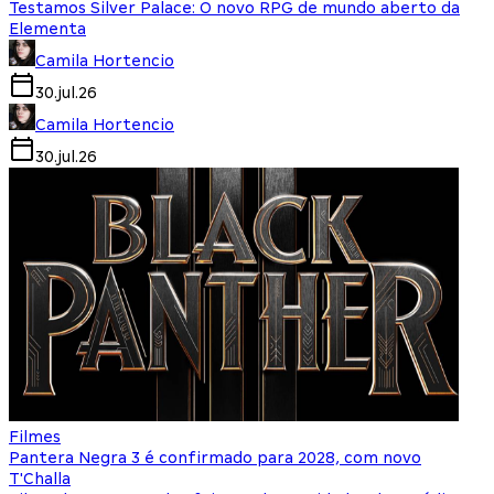
Testamos Silver Palace: O novo RPG de mundo aberto da
Elementa
Camila Hortencio
30.jul.26
Camila Hortencio
30.jul.26
Filmes
Pantera Negra 3 é confirmado para 2028, com novo
T'Challa