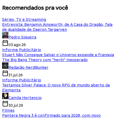
Recomendados pra você
Séries, TV e Streaming
Entrevista: Benjamin Ainsworth, de A Casa do Dragão, fala
de dualidade de Daeron Targaryen
Pedro Siqueira
03.ago.26
Informe Publicitário
Stuart Não Consegue Salvar o Universo expande a franquia
The Big Bang Theory com “herói” inesperado
Redação NerdBunker
31.jul.26
Informe Publicitário
Testamos Silver Palace: O novo RPG de mundo aberto da
Elementa
Camila Hortencio
30.jul.26
Filmes
Pantera Negra 3 é confirmado para 2028, com novo