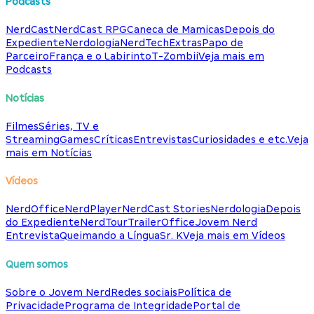
Podcasts
NerdCast
NerdCast RPG
Caneca de Mamicas
Depois do
Expediente
Nerdologia
NerdTech
Extras
Papo de
Parceiro
França e o Labirinto
T-Zombii
Veja mais em
Podcasts
Notícias
Filmes
Séries, TV e
Streaming
Games
Críticas
Entrevistas
Curiosidades e etc.
Veja
mais em Notícias
Vídeos
NerdOffice
NerdPlayer
NerdCast Stories
Nerdologia
Depois
do Expediente
NerdTour
TrailerOffice
Jovem Nerd
Entrevista
Queimando a Língua
Sr. K
Veja mais em Vídeos
Quem somos
Sobre o Jovem Nerd
Redes sociais
Política de
Privacidade
Programa de Integridade
Portal de