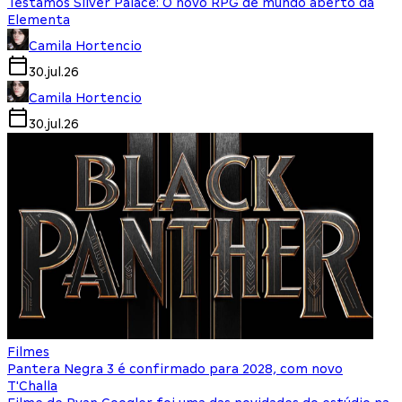
Testamos Silver Palace: O novo RPG de mundo aberto da
Elementa
Camila Hortencio
30.jul.26
Camila Hortencio
30.jul.26
Filmes
Pantera Negra 3 é confirmado para 2028, com novo
T'Challa