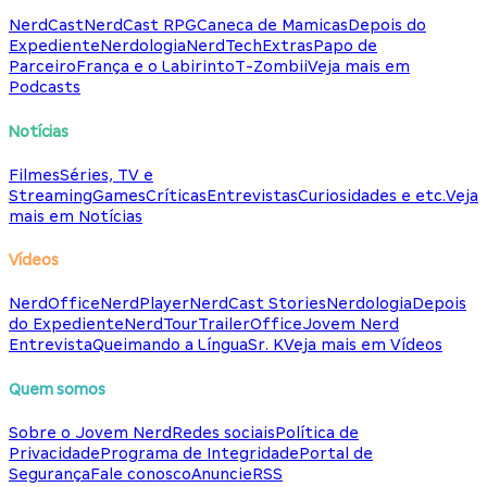
NerdCast
NerdCast RPG
Caneca de Mamicas
Depois do
Expediente
Nerdologia
NerdTech
Extras
Papo de
Parceiro
França e o Labirinto
T-Zombii
Veja mais em
Podcasts
Notícias
Filmes
Séries, TV e
Streaming
Games
Críticas
Entrevistas
Curiosidades e etc.
Veja
mais em Notícias
Vídeos
NerdOffice
NerdPlayer
NerdCast Stories
Nerdologia
Depois
do Expediente
NerdTour
TrailerOffice
Jovem Nerd
Entrevista
Queimando a Língua
Sr. K
Veja mais em Vídeos
Quem somos
Sobre o Jovem Nerd
Redes sociais
Política de
Privacidade
Programa de Integridade
Portal de
Segurança
Fale conosco
Anuncie
RSS