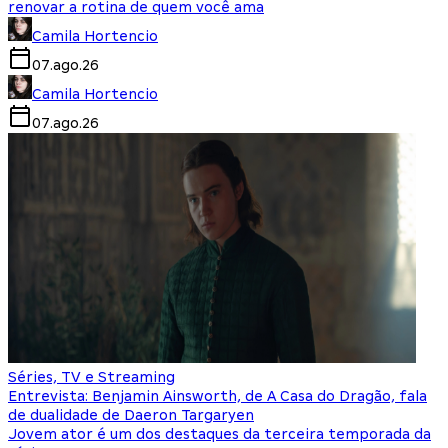
renovar a rotina de quem você ama
Camila Hortencio
07.ago.26
Camila Hortencio
07.ago.26
Séries, TV e Streaming
Entrevista: Benjamin Ainsworth, de A Casa do Dragão, fala
de dualidade de Daeron Targaryen
Jovem ator é um dos destaques da terceira temporada da