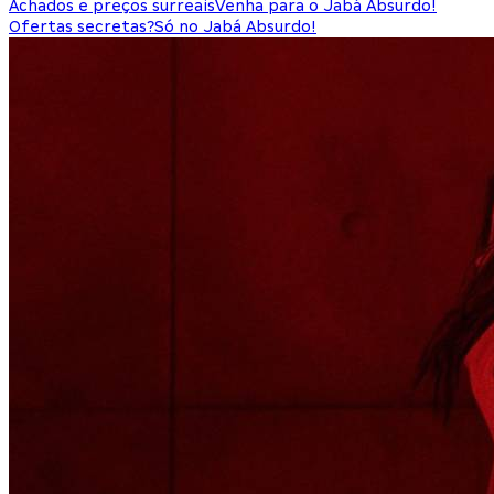
Achados e preços surreais
Venha para o Jabá Absurdo!
Ofertas secretas?
Só no Jabá Absurdo!