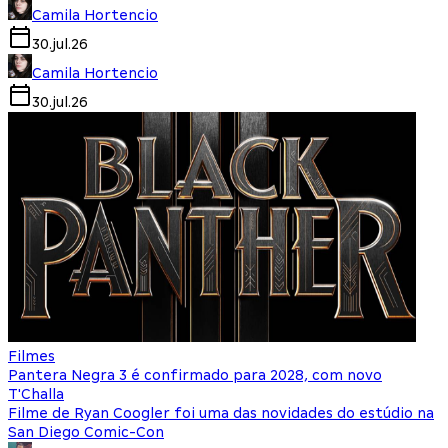
Camila Hortencio
30.jul.26
Camila Hortencio
30.jul.26
Filmes
Pantera Negra 3 é confirmado para 2028, com novo
T'Challa
Filme de Ryan Coogler foi uma das novidades do estúdio na
San Diego Comic-Con