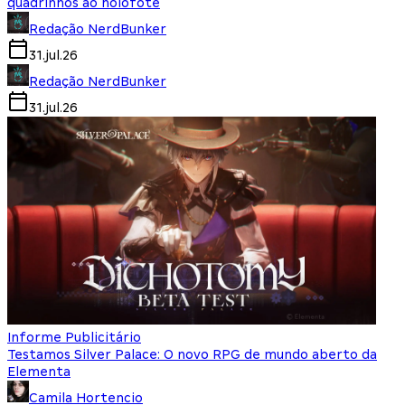
quadrinhos ao holofote
Redação NerdBunker
31.jul.26
Redação NerdBunker
31.jul.26
Informe Publicitário
Testamos Silver Palace: O novo RPG de mundo aberto da
Elementa
Camila Hortencio