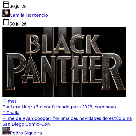
30.jul.26
Camila Hortencio
30.jul.26
Filmes
Pantera Negra 3 é confirmado para 2028, com novo
T'Challa
Filme de Ryan Coogler foi uma das novidades do estúdio na
San Diego Comic-Con
Pedro Siqueira