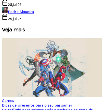
25.jul.26
Pedro Siqueira
25.jul.26
Veja mais
Games
S
Dicas de presente para o seu pai gamer
E
Do refúgio para relaxar após o trabalho ao topo da
d