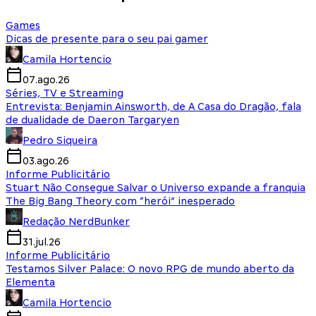
Games
Dicas de presente para o seu pai gamer
Camila Hortencio
07.ago.26
Séries, TV e Streaming
Entrevista: Benjamin Ainsworth, de A Casa do Dragão, fala
de dualidade de Daeron Targaryen
Pedro Siqueira
03.ago.26
Informe Publicitário
Stuart Não Consegue Salvar o Universo expande a franquia
The Big Bang Theory com “herói” inesperado
Redação NerdBunker
31.jul.26
Informe Publicitário
Testamos Silver Palace: O novo RPG de mundo aberto da
Elementa
Camila Hortencio