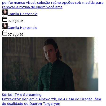
performance visual, seleção reúne opções sob medida para
renovar a rotina de quem você ama
Camila Hortencio
07.ago.26
Camila Hortencio
07.ago.26
Séries, TV e Streaming
Entrevista: Benjamin Ainsworth, de A Casa do Dragão, fala
de dualidade de Daeron Targaryen