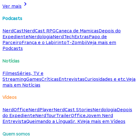
Ver mais
Podcasts
NerdCast
NerdCast RPG
Caneca de Mamicas
Depois do
Expediente
Nerdologia
NerdTech
Extras
Papo de
Parceiro
França e o Labirinto
T-Zombii
Veja mais em
Podcasts
Notícias
Filmes
Séries, TV e
Streaming
Games
Críticas
Entrevistas
Curiosidades e etc.
Veja
mais em Notícias
Vídeos
NerdOffice
NerdPlayer
NerdCast Stories
Nerdologia
Depois
do Expediente
NerdTour
TrailerOffice
Jovem Nerd
Entrevista
Queimando a Língua
Sr. K
Veja mais em Vídeos
Quem somos