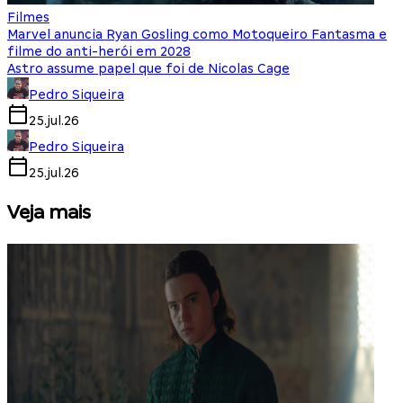
Filmes
Marvel anuncia Ryan Gosling como Motoqueiro Fantasma e
filme do anti-herói em 2028
Astro assume papel que foi de Nicolas Cage
Pedro Siqueira
25.jul.26
Pedro Siqueira
25.jul.26
Veja mais