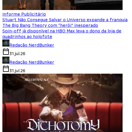
Informe Publicitário
Stuart Não Consegue Salvar o Universo expande a franquia
The Big Bang Theory com “herói” inesperado
Spin-off já disponível na HBO Max leva o dono da loja de
quadrinhos ao holofote
Redação NerdBunker
31.jul.26
Redação NerdBunker
31.jul.26