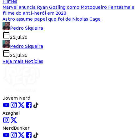
Filmes
Marvel anuncia Ryan Gosling como Motoqueiro Fantasma e
filme do anti-herói em 2028
Astro assume papel que foi de Nicolas Cage
Pedro Siqueira
25.jul.26
Pedro Siqueira
25.jul.26
Veja mais Notícias
Jovem Nerd
Azaghal
NerdBunker