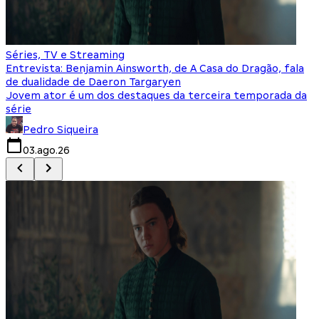
Séries, TV e Streaming
I
Entrevista: Benjamin Ainsworth, de A Casa do Dragão, fala
S
de dualidade de Daeron Targaryen
T
Jovem ator é um dos destaques da terceira temporada da
S
série
q
Pedro Siqueira
03.ago.26