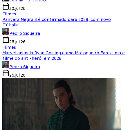
Camila Hortencio
30.jul.26
Filmes
Pantera Negra 3 é confirmado para 2028, com novo
T'Challa
Pedro Siqueira
25.jul.26
Filmes
Marvel anuncia Ryan Gosling como Motoqueiro Fantasma e
filme do anti-herói em 2028
Pedro Siqueira
25.jul.26