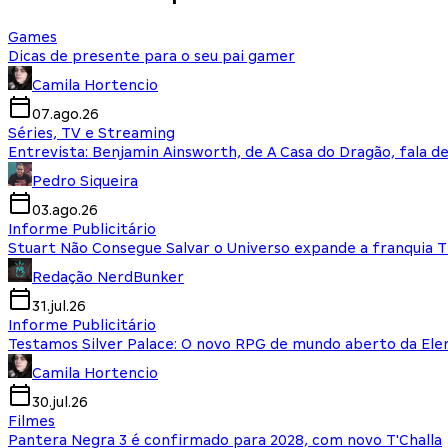
Games
Dicas de presente para o seu pai gamer
Camila Hortencio
07.ago.26
Séries, TV e Streaming
Entrevista: Benjamin Ainsworth, de A Casa do Dragão, fala d
Pedro Siqueira
03.ago.26
Informe Publicitário
Stuart Não Consegue Salvar o Universo expande a franquia 
Redação NerdBunker
31.jul.26
Informe Publicitário
Testamos Silver Palace: O novo RPG de mundo aberto da El
Camila Hortencio
30.jul.26
Filmes
Pantera Negra 3 é confirmado para 2028, com novo T'Challa