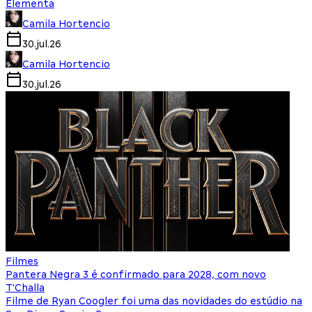
Elementa
Camila Hortencio
30.jul.26
Camila Hortencio
30.jul.26
Filmes
Pantera Negra 3 é confirmado para 2028, com novo
T'Challa
Filme de Ryan Coogler foi uma das novidades do estúdio na