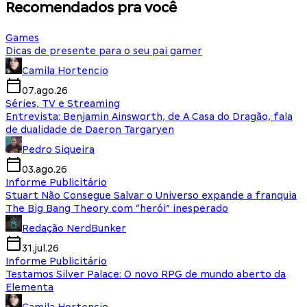
Recomendados pra você
Games
Dicas de presente para o seu pai gamer
Camila Hortencio
07.ago.26
Séries, TV e Streaming
Entrevista: Benjamin Ainsworth, de A Casa do Dragão, fala
de dualidade de Daeron Targaryen
Pedro Siqueira
03.ago.26
Informe Publicitário
Stuart Não Consegue Salvar o Universo expande a franquia
The Big Bang Theory com “herói” inesperado
Redação NerdBunker
31.jul.26
Informe Publicitário
Testamos Silver Palace: O novo RPG de mundo aberto da
Elementa