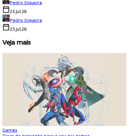
Pedro Siqueira
25.jul.26
Pedro Siqueira
25.jul.26
Veja mais
Games
S
Dicas de presente para o seu pai gamer
E