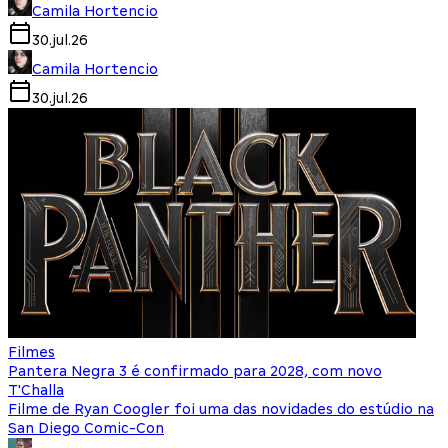
Camila Hortencio
30.jul.26
Camila Hortencio
30.jul.26
Filmes
Pantera Negra 3 é confirmado para 2028, com novo
T'Challa
Filme de Ryan Coogler foi uma das novidades do estúdio na
San Diego Comic-Con