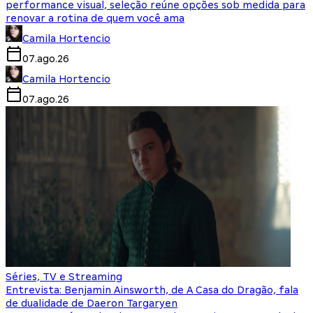
performance visual, seleção reúne opções sob medida para
renovar a rotina de quem você ama
Camila Hortencio
07.ago.26
Camila Hortencio
07.ago.26
Séries, TV e Streaming
Entrevista: Benjamin Ainsworth, de A Casa do Dragão, fala
de dualidade de Daeron Targaryen