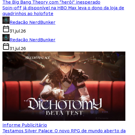
The Big Bang Theory com “herói” inesperado
Spin-off já disponível na HBO Max leva o dono da loja de
quadrinhos ao holofote
Redação NerdBunker
31.jul.26
Redação NerdBunker
31.jul.26
Informe Publicitário
Testamos Silver Palace: O novo RPG de mundo aberto da