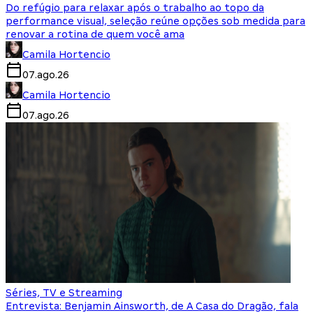
Do refúgio para relaxar após o trabalho ao topo da
performance visual, seleção reúne opções sob medida para
renovar a rotina de quem você ama
Camila Hortencio
07.ago.26
Camila Hortencio
07.ago.26
Séries, TV e Streaming
Entrevista: Benjamin Ainsworth, de A Casa do Dragão, fala