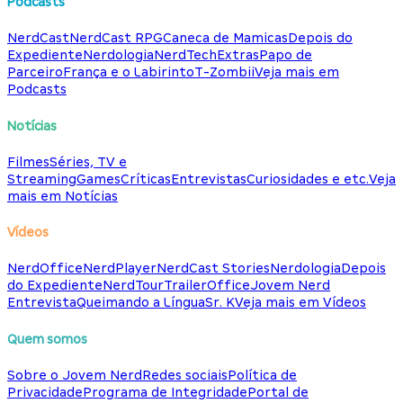
Podcasts
NerdCast
NerdCast RPG
Caneca de Mamicas
Depois do
Expediente
Nerdologia
NerdTech
Extras
Papo de
Parceiro
França e o Labirinto
T-Zombii
Veja mais em
Podcasts
Notícias
Filmes
Séries, TV e
Streaming
Games
Críticas
Entrevistas
Curiosidades e etc.
Veja
mais em Notícias
Vídeos
NerdOffice
NerdPlayer
NerdCast Stories
Nerdologia
Depois
do Expediente
NerdTour
TrailerOffice
Jovem Nerd
Entrevista
Queimando a Língua
Sr. K
Veja mais em Vídeos
Quem somos
Sobre o Jovem Nerd
Redes sociais
Política de
Privacidade
Programa de Integridade
Portal de