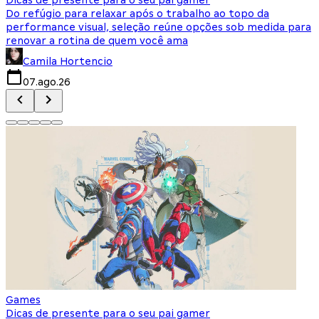
Do refúgio para relaxar após o trabalho ao topo da
d
performance visual, seleção reúne opções sob medida para
J
renovar a rotina de quem você ama
s
Camila Hortencio
07.ago.26
Games
Dicas de presente para o seu pai gamer