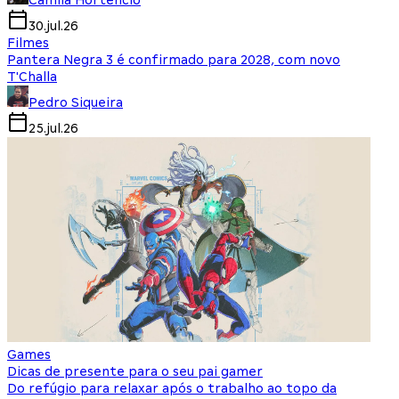
Camila Hortencio
30.jul.26
Filmes
Pantera Negra 3 é confirmado para 2028, com novo
T'Challa
Pedro Siqueira
25.jul.26
Games
Dicas de presente para o seu pai gamer
Do refúgio para relaxar após o trabalho ao topo da