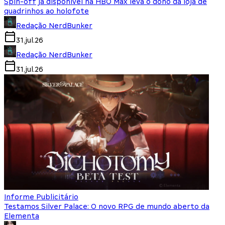
Spin-off já disponível na HBO Max leva o dono da loja de
quadrinhos ao holofote
Redação NerdBunker
31.jul.26
Redação NerdBunker
31.jul.26
Informe Publicitário
Testamos Silver Palace: O novo RPG de mundo aberto da
Elementa