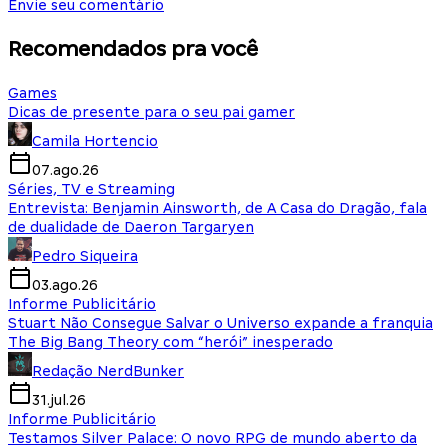
Envie seu comentário
Recomendados pra você
Games
Dicas de presente para o seu pai gamer
Camila Hortencio
07.ago.26
Séries, TV e Streaming
Entrevista: Benjamin Ainsworth, de A Casa do Dragão, fala
de dualidade de Daeron Targaryen
Pedro Siqueira
03.ago.26
Informe Publicitário
Stuart Não Consegue Salvar o Universo expande a franquia
The Big Bang Theory com “herói” inesperado
Redação NerdBunker
31.jul.26
Informe Publicitário
Testamos Silver Palace: O novo RPG de mundo aberto da