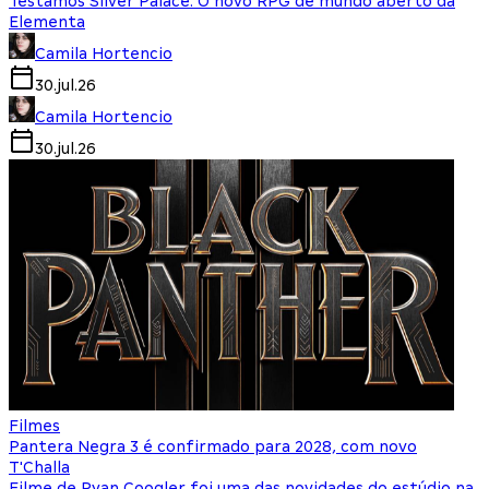
Testamos Silver Palace: O novo RPG de mundo aberto da
Elementa
Camila Hortencio
30.jul.26
Camila Hortencio
30.jul.26
Filmes
Pantera Negra 3 é confirmado para 2028, com novo
T'Challa
Filme de Ryan Coogler foi uma das novidades do estúdio na