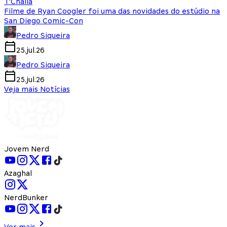
T'Challa
Filme de Ryan Coogler foi uma das novidades do estúdio na
San Diego Comic-Con
Pedro Siqueira
25.jul.26
Pedro Siqueira
25.jul.26
Veja mais Notícias
Jovem Nerd
Azaghal
NerdBunker
Ver mais