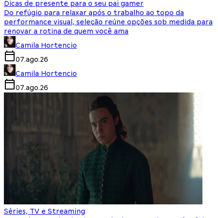
Dicas de presente para o seu pai gamer
Do refúgio para relaxar após o trabalho ao topo da
performance visual, seleção reúne opções sob medida para
renovar a rotina de quem você ama
Camila Hortencio
07.ago.26
Camila Hortencio
07.ago.26
Séries, TV e Streaming