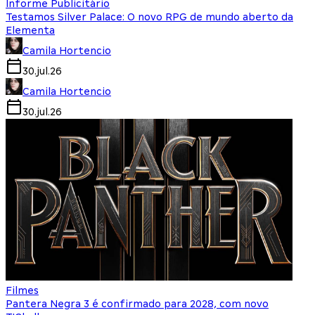
Informe Publicitário
Testamos Silver Palace: O novo RPG de mundo aberto da
Elementa
Camila Hortencio
30.jul.26
Camila Hortencio
30.jul.26
Filmes
Pantera Negra 3 é confirmado para 2028, com novo