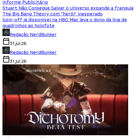
Informe Publicitário
Stuart Não Consegue Salvar o Universo expande a franquia
The Big Bang Theory com “herói” inesperado
Spin-off já disponível na HBO Max leva o dono da loja de
quadrinhos ao holofote
Redação NerdBunker
31.jul.26
Redação NerdBunker
31.jul.26