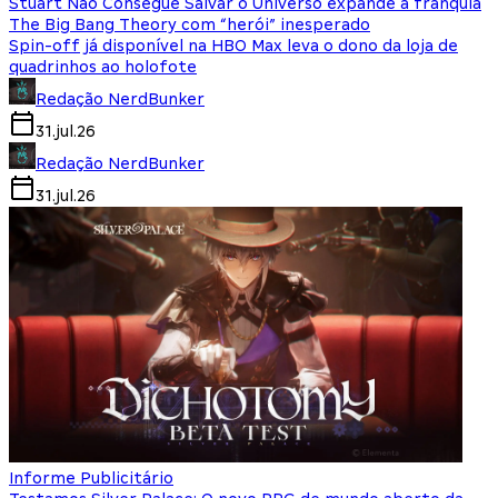
Stuart Não Consegue Salvar o Universo expande a franquia
The Big Bang Theory com “herói” inesperado
Spin-off já disponível na HBO Max leva o dono da loja de
quadrinhos ao holofote
Redação NerdBunker
31.jul.26
Redação NerdBunker
31.jul.26
Informe Publicitário