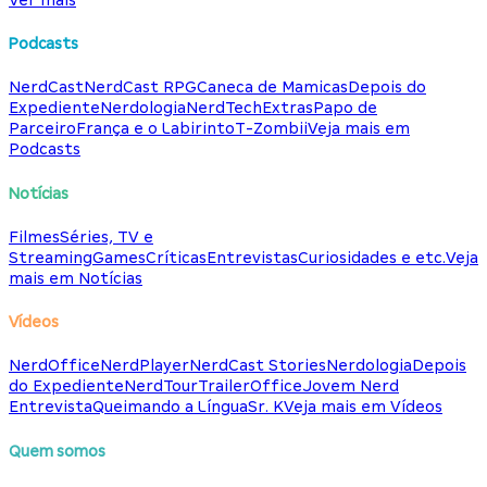
Podcasts
NerdCast
NerdCast RPG
Caneca de Mamicas
Depois do
Expediente
Nerdologia
NerdTech
Extras
Papo de
Parceiro
França e o Labirinto
T-Zombii
Veja mais em
Podcasts
Notícias
Filmes
Séries, TV e
Streaming
Games
Críticas
Entrevistas
Curiosidades e etc.
Veja
mais em Notícias
Vídeos
NerdOffice
NerdPlayer
NerdCast Stories
Nerdologia
Depois
do Expediente
NerdTour
TrailerOffice
Jovem Nerd
Entrevista
Queimando a Língua
Sr. K
Veja mais em Vídeos
Quem somos