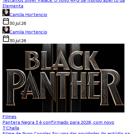
Testamos Silver Palace: O novo RPG de mundo aberto da
Elementa
Camila Hortencio
30.jul.26
Camila Hortencio
30.jul.26
Filmes
Pantera Negra 3 é confirmado para 2028, com novo
T'Challa
Filme de Ryan Coogler foi uma das novidades do estúdio na