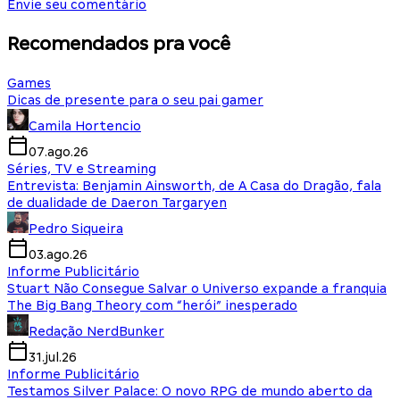
Envie seu comentário
Recomendados pra você
Games
Dicas de presente para o seu pai gamer
Camila Hortencio
07.ago.26
Séries, TV e Streaming
Entrevista: Benjamin Ainsworth, de A Casa do Dragão, fala
de dualidade de Daeron Targaryen
Pedro Siqueira
03.ago.26
Informe Publicitário
Stuart Não Consegue Salvar o Universo expande a franquia
The Big Bang Theory com “herói” inesperado
Redação NerdBunker
31.jul.26
Informe Publicitário
Testamos Silver Palace: O novo RPG de mundo aberto da