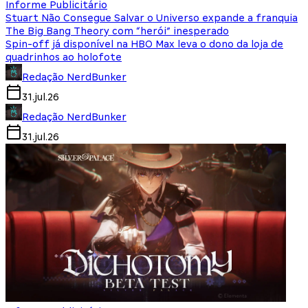
Informe Publicitário
Stuart Não Consegue Salvar o Universo expande a franquia
The Big Bang Theory com “herói” inesperado
Spin-off já disponível na HBO Max leva o dono da loja de
quadrinhos ao holofote
Redação NerdBunker
31.jul.26
Redação NerdBunker
31.jul.26