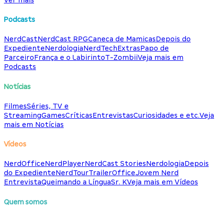
Podcasts
NerdCast
NerdCast RPG
Caneca de Mamicas
Depois do
Expediente
Nerdologia
NerdTech
Extras
Papo de
Parceiro
França e o Labirinto
T-Zombii
Veja mais em
Podcasts
Notícias
Filmes
Séries, TV e
Streaming
Games
Críticas
Entrevistas
Curiosidades e etc.
Veja
mais em Notícias
Vídeos
NerdOffice
NerdPlayer
NerdCast Stories
Nerdologia
Depois
do Expediente
NerdTour
TrailerOffice
Jovem Nerd
Entrevista
Queimando a Língua
Sr. K
Veja mais em Vídeos
Quem somos