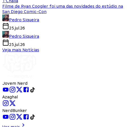
T'Challa
Filme de Ryan Coogler foi uma das novidades do estúdio na
San Diego Comic-Con
Pedro Siqueira
25.jul.26
Pedro Siqueira
25.jul.26
Veja mais Notícias
Jovem Nerd
Azaghal
NerdBunker
Ver mais