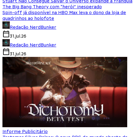
Stuart Não Consegue Salvar o Universo expande a franquia
The Big Bang Theory com “herói” inesperado
Spin-off já disponível na HBO Max leva o dono da loja de
quadrinhos ao holofote
Redação NerdBunker
31.jul.26
Redação NerdBunker
31.jul.26
Informe Publicitário