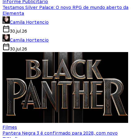
Informe Publicitário
Testamos Silver Palace: O novo RPG de mundo aberto da
Elementa
Camila Hortencio
30.jul.26
Camila Hortencio
30.jul.26
Filmes
Pantera Negra 3 é confirmado para 2028, com novo