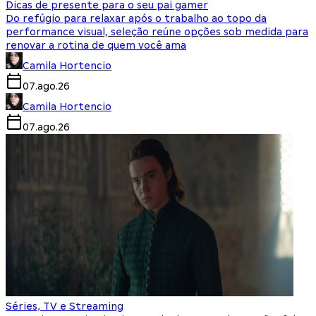
Dicas de presente para o seu pai gamer
Do refúgio para relaxar após o trabalho ao topo da
performance visual, seleção reúne opções sob medida para
renovar a rotina de quem você ama
Camila Hortencio
07.ago.26
Camila Hortencio
07.ago.26
Séries, TV e Streaming