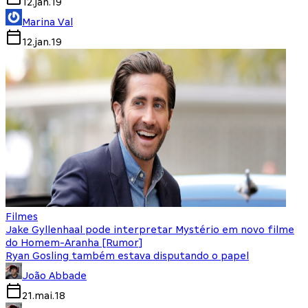
12.jan.19
Marina Val
12.jan.19
Filmes
Jake Gyllenhaal pode interpretar Mystério em novo filme
do Homem-Aranha [Rumor]
Ryan Gosling também estava disputando o papel
João Abbade
21.mai.18