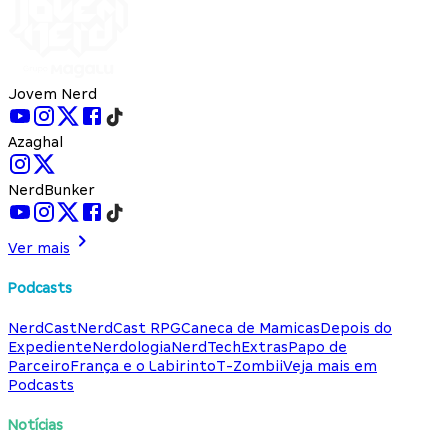
Jovem Nerd
Azaghal
NerdBunker
Ver mais
Podcasts
NerdCast
NerdCast RPG
Caneca de Mamicas
Depois do
Expediente
Nerdologia
NerdTech
Extras
Papo de
Parceiro
França e o Labirinto
T-Zombii
Veja mais em
Podcasts
Notícias