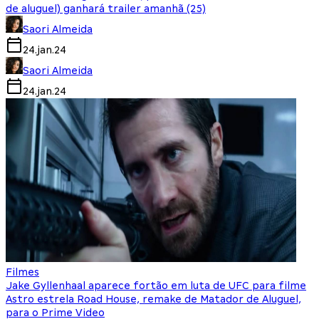
de aluguel) ganhará trailer amanhã (25)
Saori Almeida
24.jan.24
Saori Almeida
24.jan.24
Filmes
Jake Gyllenhaal aparece fortão em luta de UFC para filme
Astro estrela Road House, remake de Matador de Aluguel,
para o Prime Video