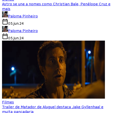
Astro se une a nomes como Christian Bale, Penélope Cruz e
mais
Paloma Pinheiro
05.jun.24
Paloma Pinheiro
05.jun.24
Filmes
Trailer de Matador de Aluguel destaca Jake Gyllenhaal e
muita pancadaria