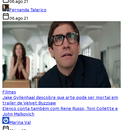
06.ago.21
Fernanda Talarico
06.ago.21
Filmes
Jake Gyllenhaal descobre que arte pode ser mortal em
trailer de Velvet Buzzsaw
Elenco conta também com Rene Russo, Toni Collette e
John Malkovich
Marina Val