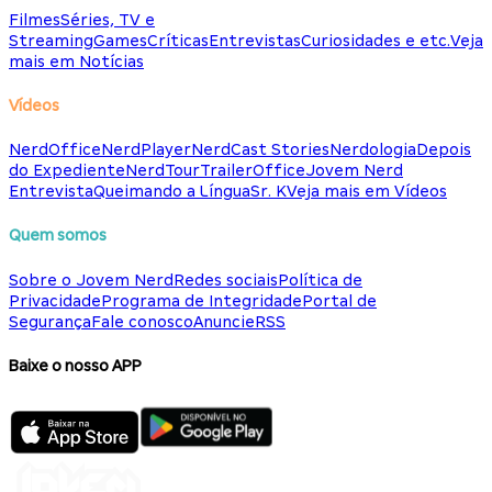
Filmes
Séries, TV e
Streaming
Games
Críticas
Entrevistas
Curiosidades e etc.
Veja
mais em Notícias
Vídeos
NerdOffice
NerdPlayer
NerdCast Stories
Nerdologia
Depois
do Expediente
NerdTour
TrailerOffice
Jovem Nerd
Entrevista
Queimando a Língua
Sr. K
Veja mais em Vídeos
Quem somos
Sobre o Jovem Nerd
Redes sociais
Política de
Privacidade
Programa de Integridade
Portal de
Segurança
Fale conosco
Anuncie
RSS
Baixe o nosso APP