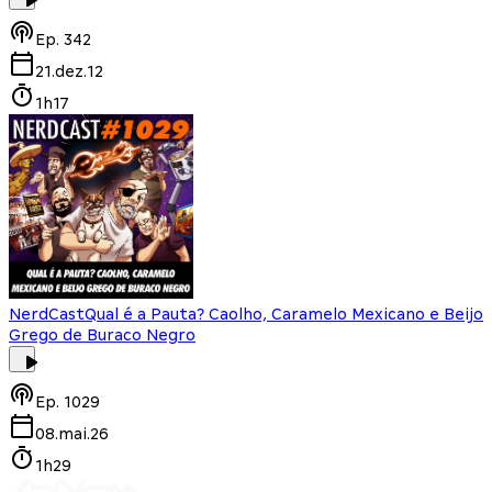
Ep.
342
21.dez.12
1h17
NerdCast
Qual é a Pauta? Caolho, Caramelo Mexicano e Beijo
Grego de Buraco Negro
Ep.
1029
08.mai.26
1h29