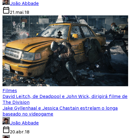
João Abbade
21.mai.18
Filmes
David Leitch, de Deadpool e John Wick, dirigirá filme de
The Division
Jake Gyllenhaal e Jessica Chastain estrelam o longa
baseado no videogame
João Abbade
20.abr.18