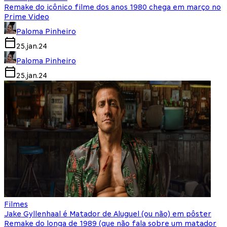
Remake do icônico filme dos anos 1980 chega em março no
Prime Video
Paloma Pinheiro
25.jan.24
Paloma Pinheiro
25.jan.24
Filmes
Jake Gyllenhaal é Matador de Aluguel (ou não) em pôster
Remake do longa de 1989 (que não fala sobre um matador