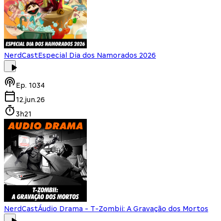
NerdCast
Especial Dia dos Namorados 2026
Ep.
1034
12.jun.26
3h21
NerdCast
Áudio Drama - T-Zombii: A Gravação dos Mortos