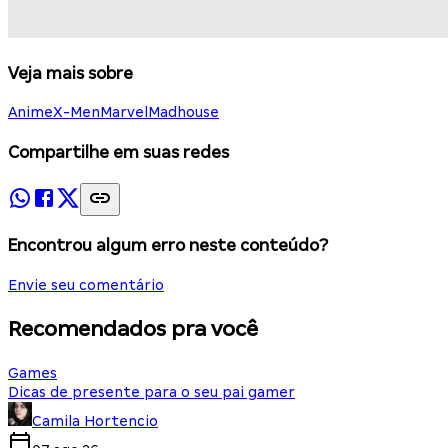
Veja mais sobre
Anime
X-Men
Marvel
Madhouse
Compartilhe em suas redes
Encontrou algum erro neste conteúdo?
Envie seu comentário
Recomendados pra você
Games
Dicas de presente para o seu pai gamer
Camila Hortencio