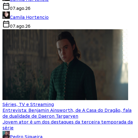
07.ago.26
Camila Hortencio
07.ago.26
Séries, TV e Streaming
Entrevista: Benjamin Ainsworth, de A Casa do Dragão, fala
de dualidade de Daeron Targaryen
Jovem ator é um dos destaques da terceira temporada da
série
Pedro Siqueira