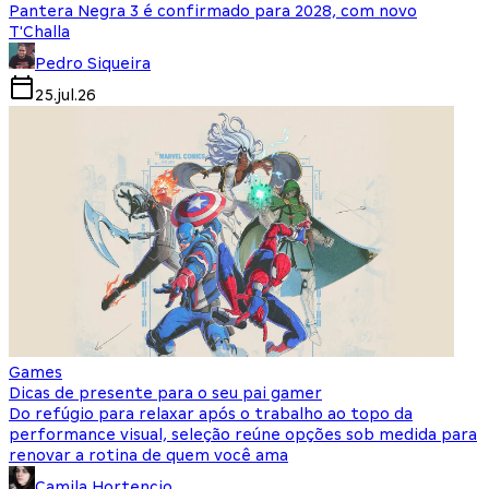
Pantera Negra 3 é confirmado para 2028, com novo
T'Challa
Pedro Siqueira
25.jul.26
Games
Dicas de presente para o seu pai gamer
Do refúgio para relaxar após o trabalho ao topo da
performance visual, seleção reúne opções sob medida para
renovar a rotina de quem você ama
Camila Hortencio