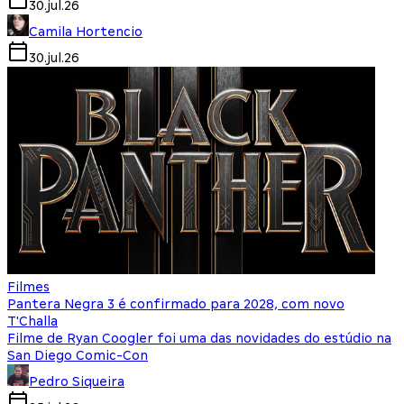
30.jul.26
Camila Hortencio
30.jul.26
Filmes
Pantera Negra 3 é confirmado para 2028, com novo
T'Challa
Filme de Ryan Coogler foi uma das novidades do estúdio na
San Diego Comic-Con
Pedro Siqueira