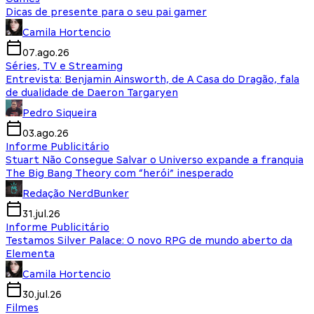
Dicas de presente para o seu pai gamer
Camila Hortencio
07.ago.26
Séries, TV e Streaming
Entrevista: Benjamin Ainsworth, de A Casa do Dragão, fala
de dualidade de Daeron Targaryen
Pedro Siqueira
03.ago.26
Informe Publicitário
Stuart Não Consegue Salvar o Universo expande a franquia
The Big Bang Theory com “herói” inesperado
Redação NerdBunker
31.jul.26
Informe Publicitário
Testamos Silver Palace: O novo RPG de mundo aberto da
Elementa
Camila Hortencio
30.jul.26
Filmes