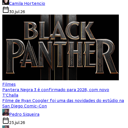
Camila Hortencio
30.jul.26
Filmes
Pantera Negra 3 é confirmado para 2028, com novo
T'Challa
Filme de Ryan Coogler foi uma das novidades do estúdio na
San Diego Comic-Con
Pedro Siqueira
25.jul.26