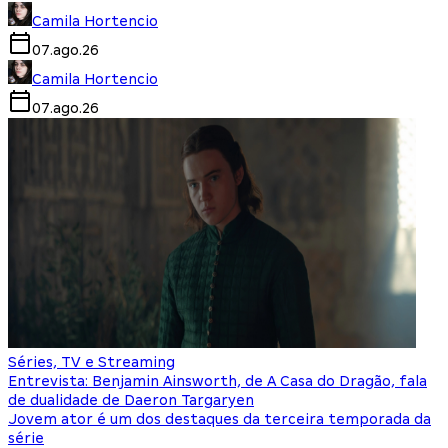
Camila Hortencio
07.ago.26
Camila Hortencio
07.ago.26
Séries, TV e Streaming
Entrevista: Benjamin Ainsworth, de A Casa do Dragão, fala
de dualidade de Daeron Targaryen
Jovem ator é um dos destaques da terceira temporada da
série