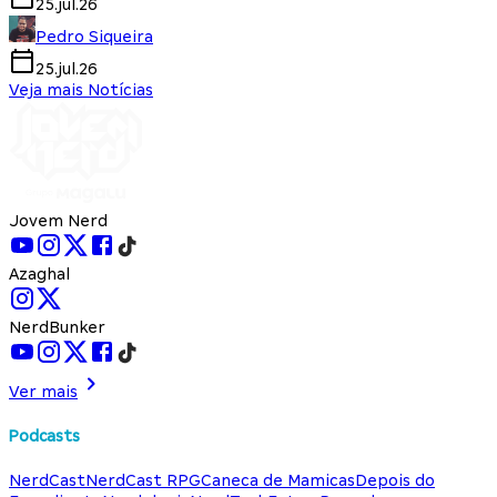
25.jul.26
Pedro Siqueira
25.jul.26
Veja mais Notícias
Jovem Nerd
Azaghal
NerdBunker
Ver mais
Podcasts
NerdCast
NerdCast RPG
Caneca de Mamicas
Depois do