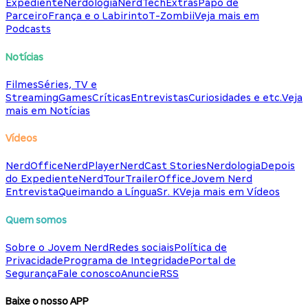
Expediente
Nerdologia
NerdTech
Extras
Papo de
Parceiro
França e o Labirinto
T-Zombii
Veja mais em
Podcasts
Notícias
Filmes
Séries, TV e
Streaming
Games
Críticas
Entrevistas
Curiosidades e etc.
Veja
mais em Notícias
Vídeos
NerdOffice
NerdPlayer
NerdCast Stories
Nerdologia
Depois
do Expediente
NerdTour
TrailerOffice
Jovem Nerd
Entrevista
Queimando a Língua
Sr. K
Veja mais em Vídeos
Quem somos
Sobre o Jovem Nerd
Redes sociais
Política de
Privacidade
Programa de Integridade
Portal de
Segurança
Fale conosco
Anuncie
RSS
Baixe o nosso APP