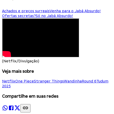
Achados e preços surreais
Venha para o Jabá Absurdo!
Ofertas secretas?
Só no Jabá Absurdo!
(Netflix/Divulgação)
Veja mais sobre
Netflix
One Piece
Stranger Things
Wandinha
Round 6
Tudum
2025
Compartilhe em suas redes