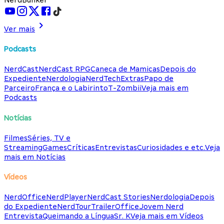
Ver mais
Podcasts
NerdCast
NerdCast RPG
Caneca de Mamicas
Depois do
Expediente
Nerdologia
NerdTech
Extras
Papo de
Parceiro
França e o Labirinto
T-Zombii
Veja mais em
Podcasts
Notícias
Filmes
Séries, TV e
Streaming
Games
Críticas
Entrevistas
Curiosidades e etc.
Veja
mais em Notícias
Vídeos
NerdOffice
NerdPlayer
NerdCast Stories
Nerdologia
Depois
do Expediente
NerdTour
TrailerOffice
Jovem Nerd
Entrevista
Queimando a Língua
Sr. K
Veja mais em Vídeos