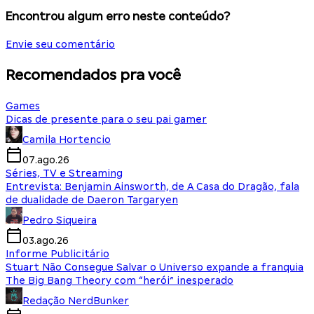
Encontrou algum erro neste conteúdo?
Envie seu comentário
Recomendados pra você
Games
Dicas de presente para o seu pai gamer
Camila Hortencio
07.ago.26
Séries, TV e Streaming
Entrevista: Benjamin Ainsworth, de A Casa do Dragão, fala
de dualidade de Daeron Targaryen
Pedro Siqueira
03.ago.26
Informe Publicitário
Stuart Não Consegue Salvar o Universo expande a franquia
The Big Bang Theory com “herói” inesperado
Redação NerdBunker