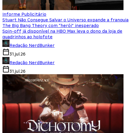
Informe Publicitário
Stuart Não Consegue Salvar o Universo expande a franquia
The Big Bang Theory com “herói” inesperado
Spin-off já disponível na HBO Max leva o dono da loja de
quadrinhos ao holofote
Redação NerdBunker
31.jul.26
Redação NerdBunker
31.jul.26