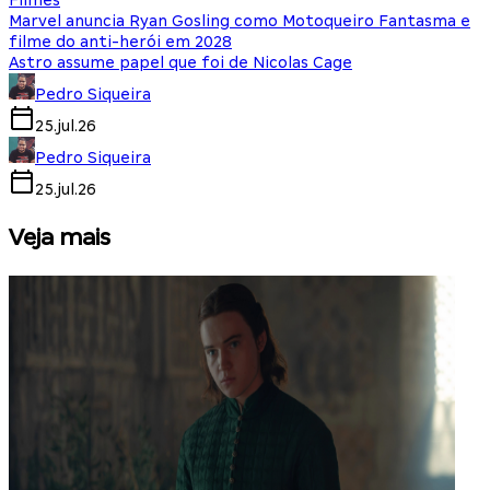
Filmes
Marvel anuncia Ryan Gosling como Motoqueiro Fantasma e
filme do anti-herói em 2028
Astro assume papel que foi de Nicolas Cage
Pedro Siqueira
25.jul.26
Pedro Siqueira
25.jul.26
Veja mais