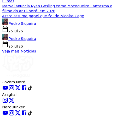
Filmes
Marvel anuncia Ryan Gosling como Motoqueiro Fantasma e
filme do anti-herói em 2028
Astro assume papel que foi de Nicolas Cage
Pedro Siqueira
25.jul.26
Pedro Siqueira
25.jul.26
Veja mais Notícias
Jovem Nerd
Azaghal
NerdBunker