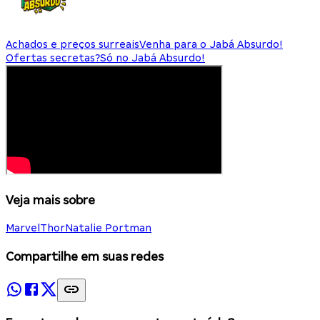
Achados e preços surreais
Venha para o Jabá Absurdo!
Ofertas secretas?
Só no Jabá Absurdo!
Veja mais sobre
Marvel
Thor
Natalie Portman
Compartilhe em suas redes