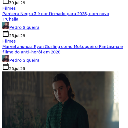
30.jul.26
Filmes
Pantera Negra 3 é confirmado para 2028, com novo
T'Challa
Pedro Siqueira
25.jul.26
Filmes
Marvel anuncia Ryan Gosling como Motoqueiro Fantasma e
filme do anti-herói em 2028
Pedro Siqueira
25.jul.26