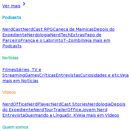
Ver mais
Podcasts
NerdCast
NerdCast RPG
Caneca de Mamicas
Depois do
Expediente
Nerdologia
NerdTech
Extras
Papo de
Parceiro
França e o Labirinto
T-Zombii
Veja mais em
Podcasts
Notícias
Filmes
Séries, TV e
Streaming
Games
Críticas
Entrevistas
Curiosidades e etc.
Veja
mais em Notícias
Vídeos
NerdOffice
NerdPlayer
NerdCast Stories
Nerdologia
Depois
do Expediente
NerdTour
TrailerOffice
Jovem Nerd
Entrevista
Queimando a Língua
Sr. K
Veja mais em Vídeos
Quem somos