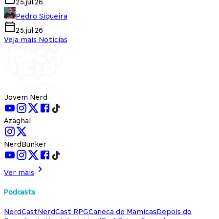
25.jul.26
Pedro Siqueira
25.jul.26
Veja mais Notícias
Jovem Nerd
Azaghal
NerdBunker
Ver mais
Podcasts
NerdCast
NerdCast RPG
Caneca de Mamicas
Depois do