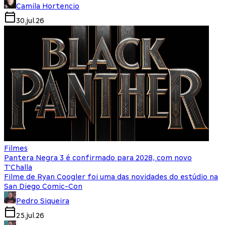
Camila Hortencio
30.jul.26
Filmes
Pantera Negra 3 é confirmado para 2028, com novo
T'Challa
Filme de Ryan Coogler foi uma das novidades do estúdio na
San Diego Comic-Con
Pedro Siqueira
25.jul.26