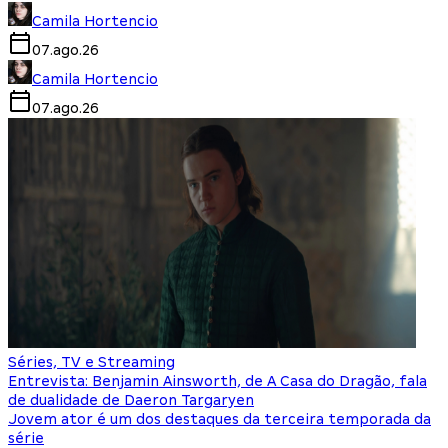
Camila Hortencio
07.ago.26
Camila Hortencio
07.ago.26
Séries, TV e Streaming
Entrevista: Benjamin Ainsworth, de A Casa do Dragão, fala
de dualidade de Daeron Targaryen
Jovem ator é um dos destaques da terceira temporada da
série