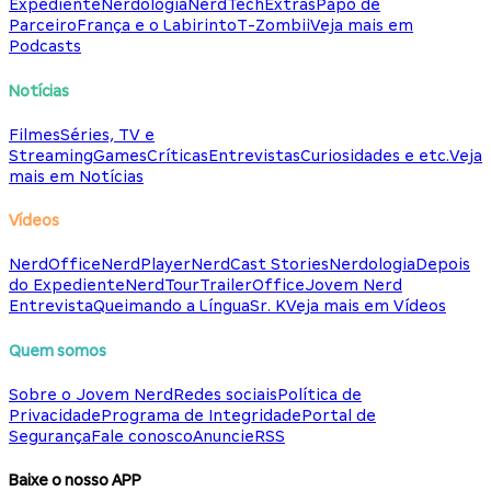
Expediente
Nerdologia
NerdTech
Extras
Papo de
Parceiro
França e o Labirinto
T-Zombii
Veja mais em
Podcasts
Notícias
Filmes
Séries, TV e
Streaming
Games
Críticas
Entrevistas
Curiosidades e etc.
Veja
mais em Notícias
Vídeos
NerdOffice
NerdPlayer
NerdCast Stories
Nerdologia
Depois
do Expediente
NerdTour
TrailerOffice
Jovem Nerd
Entrevista
Queimando a Língua
Sr. K
Veja mais em Vídeos
Quem somos
Sobre o Jovem Nerd
Redes sociais
Política de
Privacidade
Programa de Integridade
Portal de
Segurança
Fale conosco
Anuncie
RSS
Baixe o nosso APP