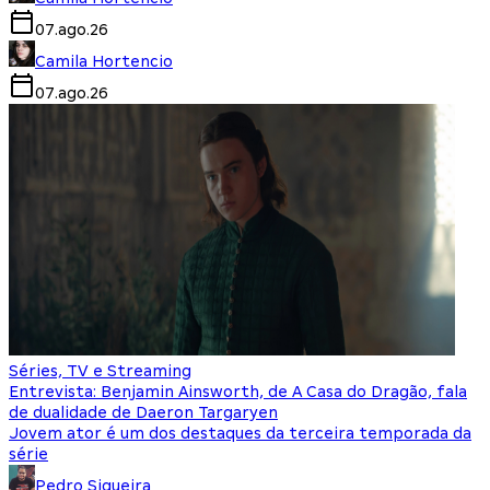
07.ago.26
Camila Hortencio
07.ago.26
Séries, TV e Streaming
Entrevista: Benjamin Ainsworth, de A Casa do Dragão, fala
de dualidade de Daeron Targaryen
Jovem ator é um dos destaques da terceira temporada da
série
Pedro Siqueira