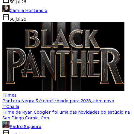
30.jul.26
Camila Hortencio
30.jul.26
Filmes
Pantera Negra 3 é confirmado para 2028, com novo
T'Challa
Filme de Ryan Coogler foi uma das novidades do estúdio na
San Diego Comic-Con
Pedro Siqueira