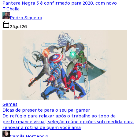
Pantera Negra 3 é confirmado para 2028, com novo
T'Challa
Pedro Siqueira
25.jul.26
Games
Dicas de presente para o seu pai gamer
Do refúgio para relaxar após o trabalho ao topo da
performance visual, seleção reúne opções sob medida para
renovar a rotina de quem você ama
Camila Hortencio