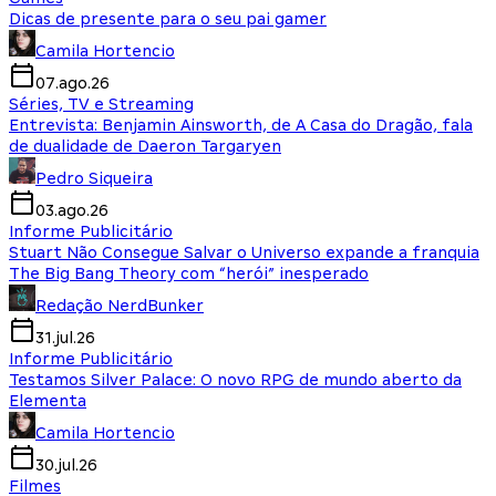
Dicas de presente para o seu pai gamer
Camila Hortencio
07.ago.26
Séries, TV e Streaming
Entrevista: Benjamin Ainsworth, de A Casa do Dragão, fala
de dualidade de Daeron Targaryen
Pedro Siqueira
03.ago.26
Informe Publicitário
Stuart Não Consegue Salvar o Universo expande a franquia
The Big Bang Theory com “herói” inesperado
Redação NerdBunker
31.jul.26
Informe Publicitário
Testamos Silver Palace: O novo RPG de mundo aberto da
Elementa
Camila Hortencio
30.jul.26
Filmes