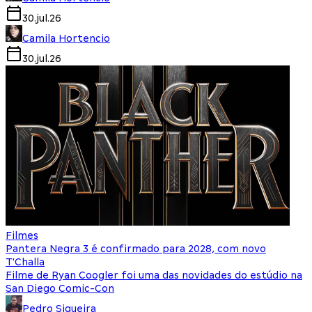
30.jul.26
Camila Hortencio
30.jul.26
Filmes
Pantera Negra 3 é confirmado para 2028, com novo
T'Challa
Filme de Ryan Coogler foi uma das novidades do estúdio na
San Diego Comic-Con
Pedro Siqueira