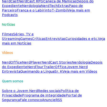
NerdCast
NerdCast RPG
Caneca de Mamicas
Depois do
Expediente
Nerdologia
NerdTech
Extras
Papo de
Parceiro
França e o Labirinto
T-Zombii
Veja mais em
Podcasts
Notícias
Filmes
Séries, TV e
Streaming
Games
Críticas
Entrevistas
Curiosidades e etc.
Veja
mais em Notícias
Vídeos
NerdOffice
NerdPlayer
NerdCast Stories
Nerdologia
Depois
do Expediente
NerdTour
TrailerOffice
Jovem Nerd
Entrevista
Queimando a Língua
Sr. K
Veja mais em Vídeos
Quem somos
Sobre o Jovem Nerd
Redes sociais
Política de
Privacidade
Programa de Integridade
Portal de
Segurança
Fale conosco
Anuncie
RSS