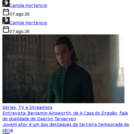
Camila Hortencio
07.ago.26
Camila Hortencio
07.ago.26
Séries, TV e Streaming
Entrevista: Benjamin Ainsworth, de A Casa do Dragão, fala
de dualidade de Daeron Targaryen
Jovem ator é um dos destaques da terceira temporada da
série