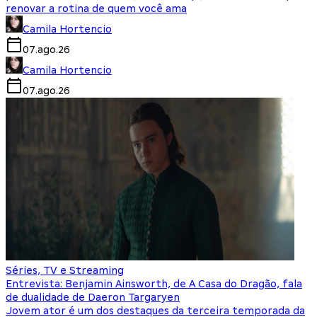
renovar a rotina de quem você ama
Camila Hortencio
07.ago.26
Camila Hortencio
07.ago.26
Séries, TV e Streaming
Entrevista: Benjamin Ainsworth, de A Casa do Dragão, fala
de dualidade de Daeron Targaryen
Jovem ator é um dos destaques da terceira temporada da