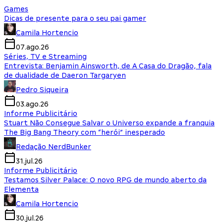
Games
Dicas de presente para o seu pai gamer
Camila Hortencio
07.ago.26
Séries, TV e Streaming
Entrevista: Benjamin Ainsworth, de A Casa do Dragão, fala
de dualidade de Daeron Targaryen
Pedro Siqueira
03.ago.26
Informe Publicitário
Stuart Não Consegue Salvar o Universo expande a franquia
The Big Bang Theory com “herói” inesperado
Redação NerdBunker
31.jul.26
Informe Publicitário
Testamos Silver Palace: O novo RPG de mundo aberto da
Elementa
Camila Hortencio
30.jul.26