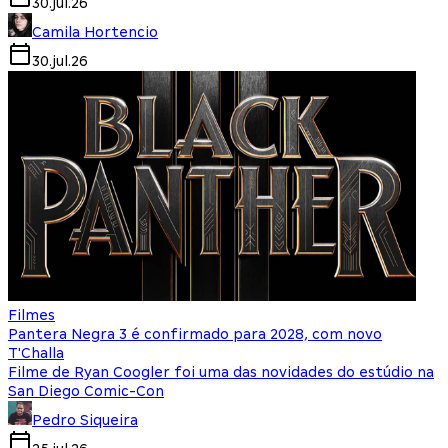
30.jul.26
Camila Hortencio
30.jul.26
Filmes
Pantera Negra 3 é confirmado para 2028, com novo
T'Challa
Filme de Ryan Coogler foi uma das novidades do estúdio na
San Diego Comic-Con
Pedro Siqueira