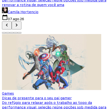
performance visual, seleção reúne opções sob medida para
J
renovar a rotina de quem você ama
s
Camila Hortencio
07.ago.26
Games
Dicas de presente para o seu pai gamer
Do refúgio para relaxar após o trabalho ao topo da
performance visual, seleção reúne opções sob medida para