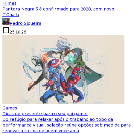
Filmes
Pantera Negra 3 é confirmado para 2028, com novo
T'Challa
Pedro Siqueira
25.jul.26
Games
Dicas de presente para o seu pai gamer
Do refúgio para relaxar após o trabalho ao topo da
performance visual, seleção reúne opções sob medida para
renovar a rotina de quem você ama