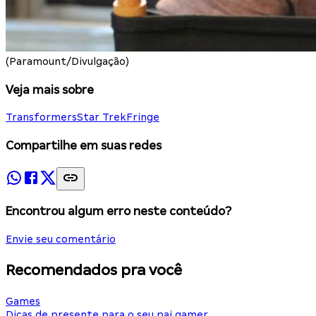
(Paramount/Divulgação)
Veja mais sobre
Transformers
Star Trek
Fringe
Compartilhe em suas redes
Encontrou algum erro neste conteúdo?
Envie seu comentário
Recomendados pra você
Games
Dicas de presente para o seu pai gamer