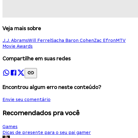
Veja mais sobre
J.J. Abrams
Will Ferrel
Sacha Baron Cohen
Zac Efron
MTV
Movie Awards
Compartilhe em suas redes
Encontrou algum erro neste conteúdo?
Envie seu comentário
Recomendados pra você
Games
Dicas de presente para o seu pai gamer