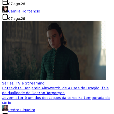
07.ago.26
Camila Hortencio
07.ago.26
Séries, TV e Streaming
Entrevista: Benjamin Ainsworth, de A Casa do Dragão, fala
de dualidade de Daeron Targaryen
Jovem ator é um dos destaques da terceira temporada da
série
Pedro Siqueira