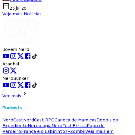
25.jul.26
Veja mais Notícias
Jovem Nerd
Azaghal
NerdBunker
Ver mais
Podcasts
NerdCast
NerdCast RPG
Caneca de Mamicas
Depois do
Expediente
Nerdologia
NerdTech
Extras
Papo de
Parceiro
França e o Labirinto
T-Zombii
Veja mais em