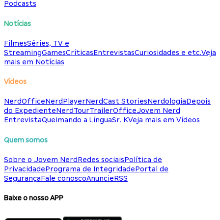
Podcasts
Notícias
Filmes
Séries, TV e
Streaming
Games
Críticas
Entrevistas
Curiosidades e etc.
Veja
mais em Notícias
Vídeos
NerdOffice
NerdPlayer
NerdCast Stories
Nerdologia
Depois
do Expediente
NerdTour
TrailerOffice
Jovem Nerd
Entrevista
Queimando a Língua
Sr. K
Veja mais em Vídeos
Quem somos
Sobre o Jovem Nerd
Redes sociais
Política de
Privacidade
Programa de Integridade
Portal de
Segurança
Fale conosco
Anuncie
RSS
Baixe o nosso APP