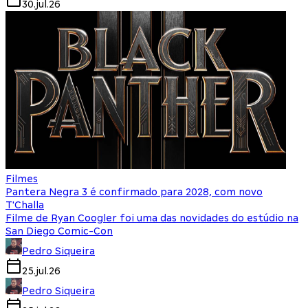
30.jul.26
Filmes
Pantera Negra 3 é confirmado para 2028, com novo
T'Challa
Filme de Ryan Coogler foi uma das novidades do estúdio na
San Diego Comic-Con
Pedro Siqueira
25.jul.26
Pedro Siqueira