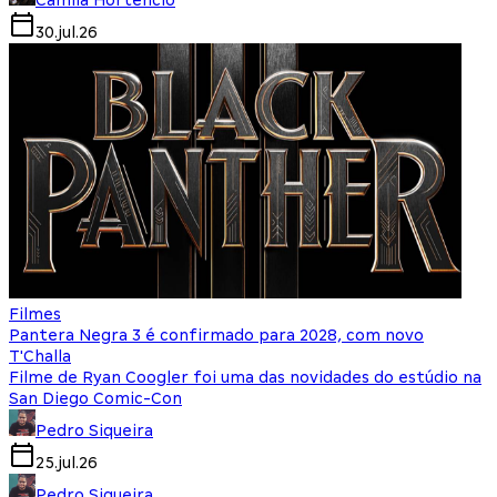
30.jul.26
Filmes
Pantera Negra 3 é confirmado para 2028, com novo
T'Challa
Filme de Ryan Coogler foi uma das novidades do estúdio na
San Diego Comic-Con
Pedro Siqueira
25.jul.26
Pedro Siqueira