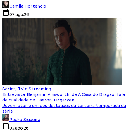
Camila Hortencio
07.ago.26
Séries, TV e Streaming
Entrevista: Benjamin Ainsworth, de A Casa do Dragão, fala
de dualidade de Daeron Targaryen
Jovem ator é um dos destaques da terceira temporada da
série
Pedro Siqueira
03.ago.26