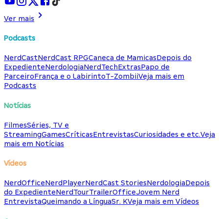
Ver mais
Podcasts
NerdCast
NerdCast RPG
Caneca de Mamicas
Depois do
Expediente
Nerdologia
NerdTech
Extras
Papo de
Parceiro
França e o Labirinto
T-Zombii
Veja mais em
Podcasts
Notícias
Filmes
Séries, TV e
Streaming
Games
Críticas
Entrevistas
Curiosidades e etc.
Veja
mais em Notícias
Vídeos
NerdOffice
NerdPlayer
NerdCast Stories
Nerdologia
Depois
do Expediente
NerdTour
TrailerOffice
Jovem Nerd
Entrevista
Queimando a Língua
Sr. K
Veja mais em Vídeos