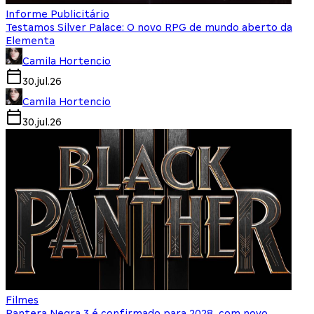
Informe Publicitário
Testamos Silver Palace: O novo RPG de mundo aberto da
Elementa
Camila Hortencio
30.jul.26
Camila Hortencio
30.jul.26
Filmes
Pantera Negra 3 é confirmado para 2028, com novo