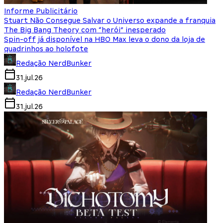
Informe Publicitário
Stuart Não Consegue Salvar o Universo expande a franquia
The Big Bang Theory com “herói” inesperado
Spin-off já disponível na HBO Max leva o dono da loja de
quadrinhos ao holofote
Redação NerdBunker
31.jul.26
Redação NerdBunker
31.jul.26