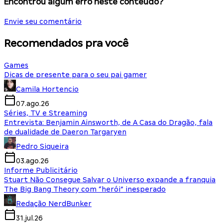
Encontrou algum erro neste conteúdo?
Envie seu comentário
Recomendados pra você
Games
Dicas de presente para o seu pai gamer
Camila Hortencio
07.ago.26
Séries, TV e Streaming
Entrevista: Benjamin Ainsworth, de A Casa do Dragão, fala
de dualidade de Daeron Targaryen
Pedro Siqueira
03.ago.26
Informe Publicitário
Stuart Não Consegue Salvar o Universo expande a franquia
The Big Bang Theory com “herói” inesperado
Redação NerdBunker
31.jul.26