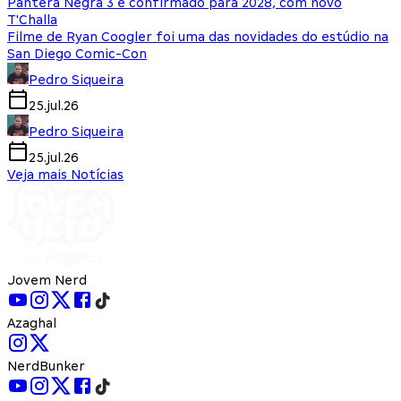
Pantera Negra 3 é confirmado para 2028, com novo
T'Challa
Filme de Ryan Coogler foi uma das novidades do estúdio na
San Diego Comic-Con
Pedro Siqueira
25.jul.26
Pedro Siqueira
25.jul.26
Veja mais Notícias
Jovem Nerd
Azaghal
NerdBunker