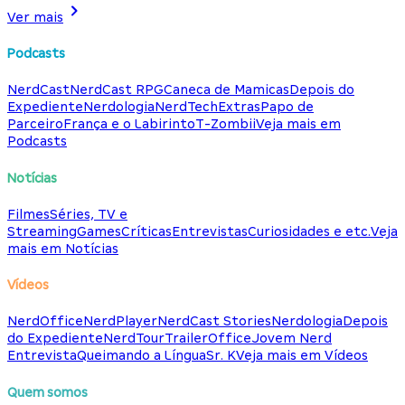
Ver mais
Podcasts
NerdCast
NerdCast RPG
Caneca de Mamicas
Depois do
Expediente
Nerdologia
NerdTech
Extras
Papo de
Parceiro
França e o Labirinto
T-Zombii
Veja mais em
Podcasts
Notícias
Filmes
Séries, TV e
Streaming
Games
Críticas
Entrevistas
Curiosidades e etc.
Veja
mais em Notícias
Vídeos
NerdOffice
NerdPlayer
NerdCast Stories
Nerdologia
Depois
do Expediente
NerdTour
TrailerOffice
Jovem Nerd
Entrevista
Queimando a Língua
Sr. K
Veja mais em Vídeos
Quem somos