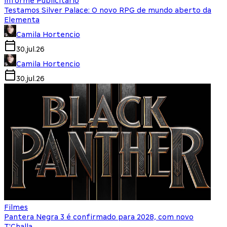
Informe Publicitário
Testamos Silver Palace: O novo RPG de mundo aberto da
Elementa
Camila Hortencio
30.jul.26
Camila Hortencio
30.jul.26
Filmes
Pantera Negra 3 é confirmado para 2028, com novo
T'Challa