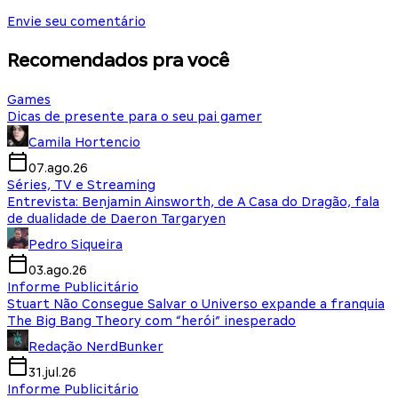
Envie seu comentário
Recomendados pra você
Games
Dicas de presente para o seu pai gamer
Camila Hortencio
07.ago.26
Séries, TV e Streaming
Entrevista: Benjamin Ainsworth, de A Casa do Dragão, fala
de dualidade de Daeron Targaryen
Pedro Siqueira
03.ago.26
Informe Publicitário
Stuart Não Consegue Salvar o Universo expande a franquia
The Big Bang Theory com “herói” inesperado
Redação NerdBunker
31.jul.26
Informe Publicitário