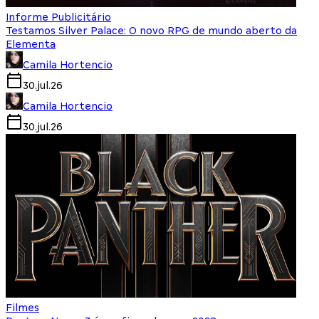
Informe Publicitário
Testamos Silver Palace: O novo RPG de mundo aberto da
Elementa
Camila Hortencio
30.jul.26
Camila Hortencio
30.jul.26
Filmes