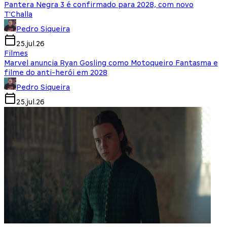
Pantera Negra 3 é confirmado para 2028, com novo
T'Challa
Pedro Siqueira
25.jul.26
Filmes
Marvel anuncia Ryan Gosling como Motoqueiro Fantasma e
filme do anti-herói em 2028
Pedro Siqueira
25.jul.26