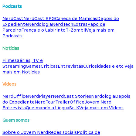
Podcasts
NerdCast
NerdCast RPG
Caneca de Mamicas
Depois do
Expediente
Nerdologia
NerdTech
Extras
Papo de
Parceiro
França e o Labirinto
T-Zombii
Veja mais em
Podcasts
Notícias
Filmes
Séries, TV e
Streaming
Games
Críticas
Entrevistas
Curiosidades e etc.
Veja
mais em Notícias
Vídeos
NerdOffice
NerdPlayer
NerdCast Stories
Nerdologia
Depois
do Expediente
NerdTour
TrailerOffice
Jovem Nerd
Entrevista
Queimando a Língua
Sr. K
Veja mais em Vídeos
Quem somos
Sobre o Jovem Nerd
Redes sociais
Política de