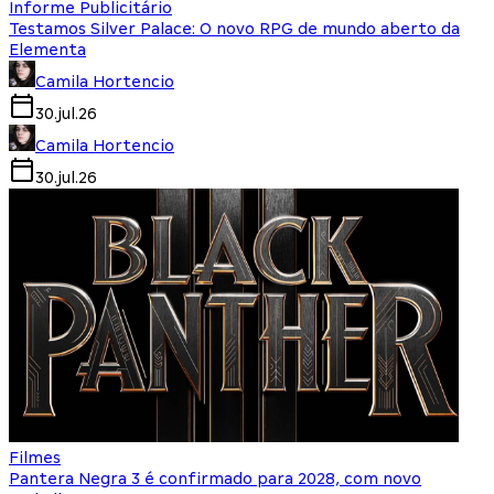
Informe Publicitário
Testamos Silver Palace: O novo RPG de mundo aberto da
Elementa
Camila Hortencio
30.jul.26
Camila Hortencio
30.jul.26
Filmes
Pantera Negra 3 é confirmado para 2028, com novo