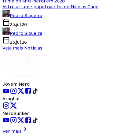
filme do anti-herói em 2028
Astro assume papel que foi de Nicolas Cage
Pedro Siqueira
25.jul.26
Pedro Siqueira
25.jul.26
Veja mais Notícias
Jovem Nerd
Azaghal
NerdBunker
Ver mais