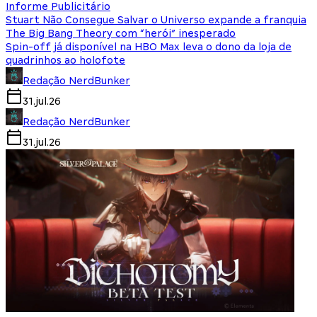
Informe Publicitário
Stuart Não Consegue Salvar o Universo expande a franquia
The Big Bang Theory com “herói” inesperado
Spin-off já disponível na HBO Max leva o dono da loja de
quadrinhos ao holofote
Redação NerdBunker
31.jul.26
Redação NerdBunker
31.jul.26