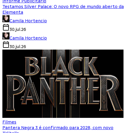
Informe Publicitário
Testamos Silver Palace: O novo RPG de mundo aberto da
Elementa
Camila Hortencio
30.jul.26
Camila Hortencio
30.jul.26
Filmes
Pantera Negra 3 é confirmado para 2028, com novo