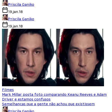
Priscila Ganiko
19.jan.18
Priscila Ganiko
19.jan.18
Filmes
Mark Millar posta foto comparando Keanu Reeves e Adam
Driver e estamos confusos
Semelhanças que a gente não achou que existissem
Priscila Ganiko