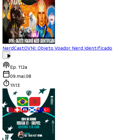
NerdCast
OVNI: Objeto Voador Nerd Identificado
Ep.
112a
09.mai.08
1h13