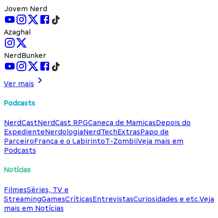
Jovem Nerd
Azaghal
NerdBunker
Ver mais
Podcasts
NerdCast
NerdCast RPG
Caneca de Mamicas
Depois do
Expediente
Nerdologia
NerdTech
Extras
Papo de
Parceiro
França e o Labirinto
T-Zombii
Veja mais em
Podcasts
Notícias
Filmes
Séries, TV e
Streaming
Games
Críticas
Entrevistas
Curiosidades e etc.
Veja
mais em Notícias