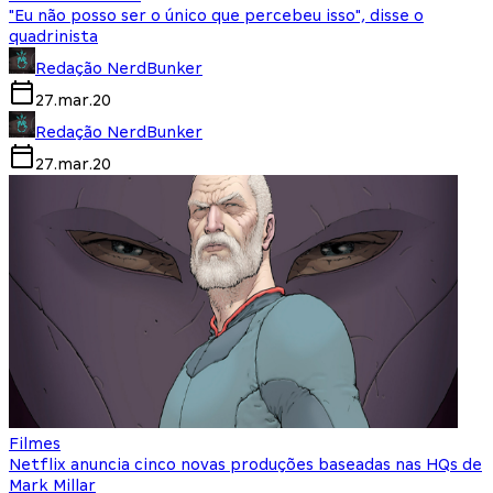
"Eu não posso ser o único que percebeu isso", disse o
quadrinista
Redação NerdBunker
27.mar.20
Redação NerdBunker
27.mar.20
Filmes
Netflix anuncia cinco novas produções baseadas nas HQs de
Mark Millar