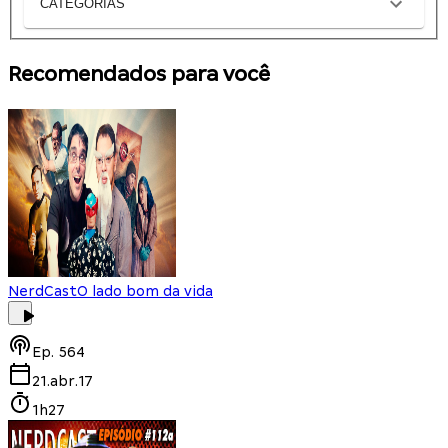
CATEGORIAS
Recomendados para você
NerdCast
O lado bom da vida
Ep.
564
21.abr.17
1h27