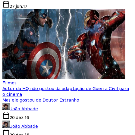
27.jun.17
Filmes
Autor da HQ não gostou da adaptação de Guerra Civil para
o cinema
Mas ele gostou de Doutor Estranho
João Abbade
20.dez.16
João Abbade