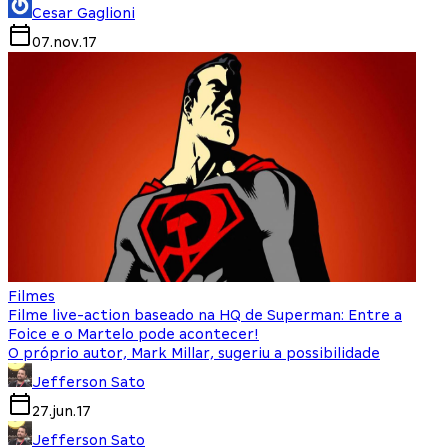
Cesar Gaglioni
07.nov.17
Filmes
Filme live-action baseado na HQ de Superman: Entre a
Foice e o Martelo pode acontecer!
O próprio autor, Mark Millar, sugeriu a possibilidade
Jefferson Sato
27.jun.17
Jefferson Sato