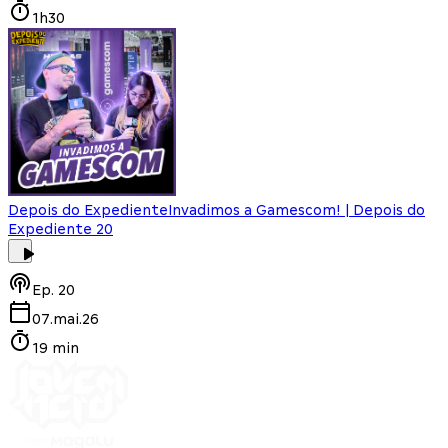
1h30
Depois do Expediente
Invadimos a Gamescom! | Depois do
Expediente 20
Ep.
20
07.mai.26
19 min