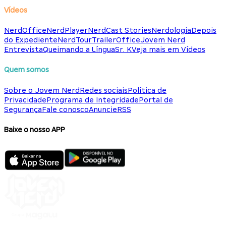
Vídeos
NerdOffice
NerdPlayer
NerdCast Stories
Nerdologia
Depois
do Expediente
NerdTour
TrailerOffice
Jovem Nerd
Entrevista
Queimando a Língua
Sr. K
Veja mais em Vídeos
Quem somos
Sobre o Jovem Nerd
Redes sociais
Política de
Privacidade
Programa de Integridade
Portal de
Segurança
Fale conosco
Anuncie
RSS
Baixe o nosso APP