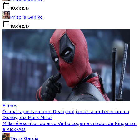
18.dez.17
Priscila Ganiko
18.dez.17
Filmes
Ótimas apostas como Deadpool jamais aconteceriam na
Disney, diz Mark Millar
Millar é escritor do arco Velho Logan e criador de Kingsman
e Kick-Ass
Tayná Garcia