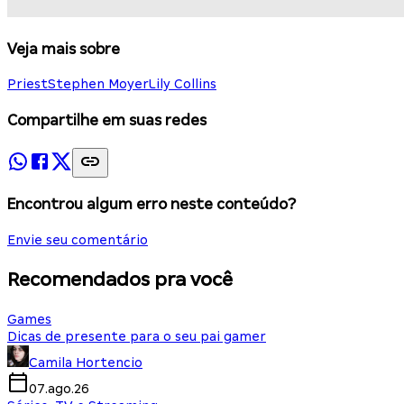
Veja mais sobre
Priest
Stephen Moyer
Lily Collins
Compartilhe em suas redes
Encontrou algum erro neste conteúdo?
Envie seu comentário
Recomendados pra você
Games
Dicas de presente para o seu pai gamer
Camila Hortencio
07.ago.26