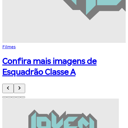
Filmes
F
Confira mais imagens de
Esquadrão Classe A