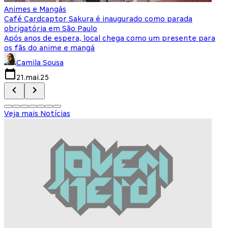
Animes e Mangás
C
Café Cardcaptor Sakura é inaugurado como parada
P
obrigatória em São Paulo
e
Após anos de espera, local chega como um presente para
T
os fãs do anime e mangá
d
Camila Sousa
21.mai.25
Veja mais Notícias