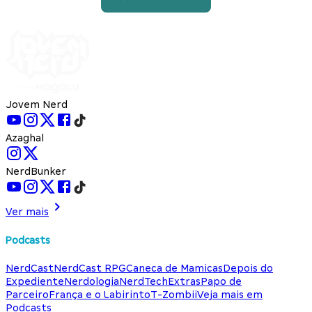
Jovem Nerd
Azaghal
NerdBunker
Ver mais
Podcasts
NerdCast
NerdCast RPG
Caneca de Mamicas
Depois do
Expediente
Nerdologia
NerdTech
Extras
Papo de
Parceiro
França e o Labirinto
T-Zombii
Veja mais em
Podcasts