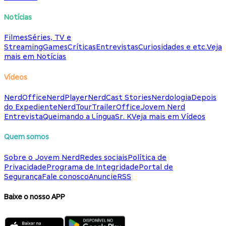
Notícias
Filmes
Séries, TV e
Streaming
Games
Críticas
Entrevistas
Curiosidades e etc.
Veja
mais em Notícias
Vídeos
NerdOffice
NerdPlayer
NerdCast Stories
Nerdologia
Depois
do Expediente
NerdTour
TrailerOffice
Jovem Nerd
Entrevista
Queimando a Língua
Sr. K
Veja mais em Vídeos
Quem somos
Sobre o Jovem Nerd
Redes sociais
Política de
Privacidade
Programa de Integridade
Portal de
Segurança
Fale conosco
Anuncie
RSS
Baixe o nosso APP