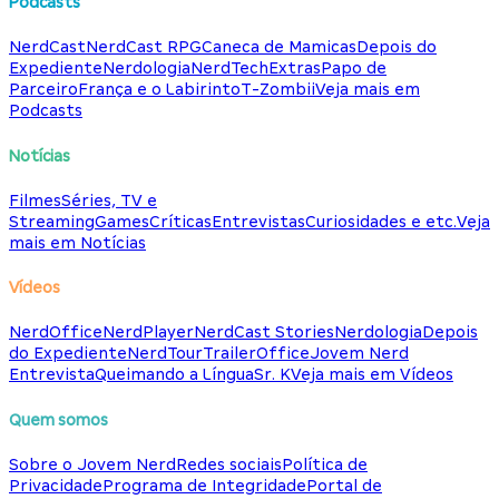
Podcasts
NerdCast
NerdCast RPG
Caneca de Mamicas
Depois do
Expediente
Nerdologia
NerdTech
Extras
Papo de
Parceiro
França e o Labirinto
T-Zombii
Veja mais em
Podcasts
Notícias
Filmes
Séries, TV e
Streaming
Games
Críticas
Entrevistas
Curiosidades e etc.
Veja
mais em Notícias
Vídeos
NerdOffice
NerdPlayer
NerdCast Stories
Nerdologia
Depois
do Expediente
NerdTour
TrailerOffice
Jovem Nerd
Entrevista
Queimando a Língua
Sr. K
Veja mais em Vídeos
Quem somos
Sobre o Jovem Nerd
Redes sociais
Política de
Privacidade
Programa de Integridade
Portal de