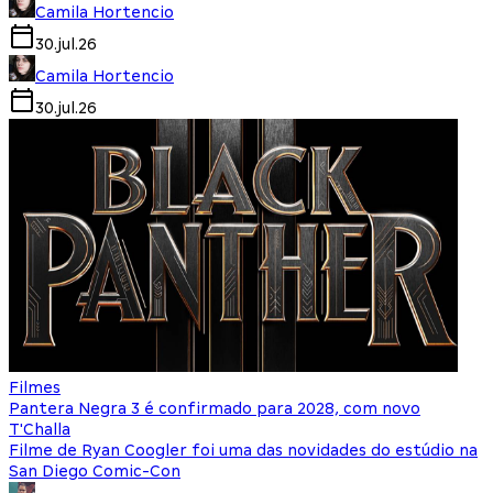
Camila Hortencio
30.jul.26
Camila Hortencio
30.jul.26
Filmes
Pantera Negra 3 é confirmado para 2028, com novo
T'Challa
Filme de Ryan Coogler foi uma das novidades do estúdio na
San Diego Comic-Con