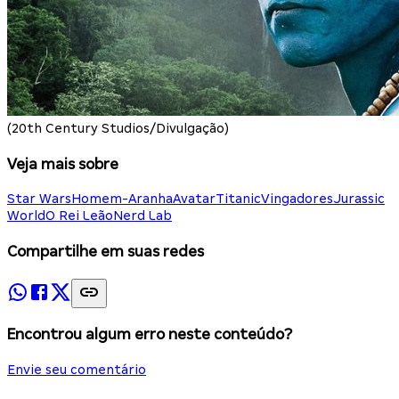
(20th Century Studios/Divulgação)
Veja mais sobre
Star Wars
Homem-Aranha
Avatar
Titanic
Vingadores
Jurassic
World
O Rei Leão
Nerd Lab
Compartilhe em suas redes
Encontrou algum erro neste conteúdo?
Envie seu comentário