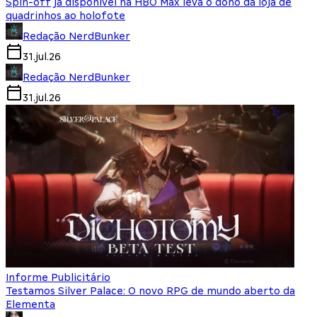
Spin-off já disponível na HBO Max leva o dono da loja de
quadrinhos ao holofote
Redação NerdBunker
31.jul.26
Redação NerdBunker
31.jul.26
Informe Publicitário
Testamos Silver Palace: O novo RPG de mundo aberto da
Elementa