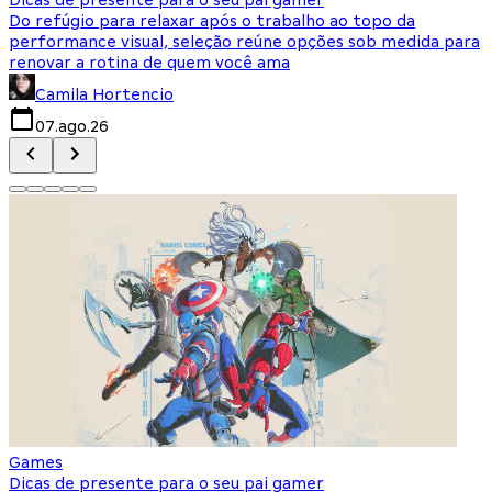
Do refúgio para relaxar após o trabalho ao topo da
d
performance visual, seleção reúne opções sob medida para
J
renovar a rotina de quem você ama
s
Camila Hortencio
07.ago.26
Games
Dicas de presente para o seu pai gamer