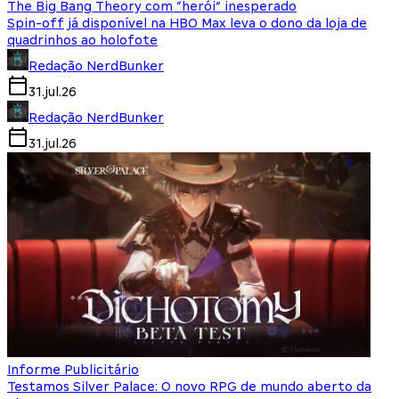
The Big Bang Theory com “herói” inesperado
Spin-off já disponível na HBO Max leva o dono da loja de
quadrinhos ao holofote
Redação NerdBunker
31.jul.26
Redação NerdBunker
31.jul.26
Informe Publicitário
Testamos Silver Palace: O novo RPG de mundo aberto da