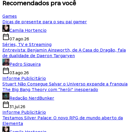
Recomendados pra você
Games
Dicas de presente para o seu pai gamer
Camila Hortencio
07.ago.26
Séries, TV e Streaming
Entrevista: Benjamin Ainsworth, de A Casa do Dragão, fala
de dualidade de Daeron Targaryen
Pedro Siqueira
03.ago.26
Informe Publicitário
Stuart Não Consegue Salvar o Universo expande a franquia
The Big Bang Theory com “herói” inesperado
Redação NerdBunker
31.jul.26
Informe Publicitário
Testamos Silver Palace: O novo RPG de mundo aberto da
Elementa