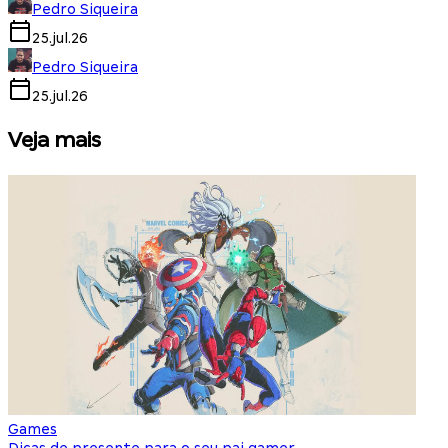
Pedro Siqueira
25.jul.26
Pedro Siqueira
25.jul.26
Veja mais
Games
S
Dicas de presente para o seu pai gamer
E