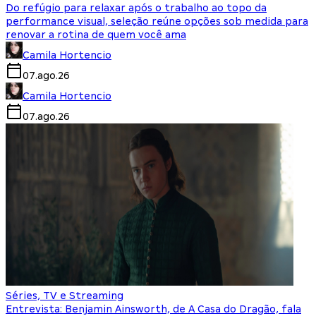
Do refúgio para relaxar após o trabalho ao topo da
performance visual, seleção reúne opções sob medida para
renovar a rotina de quem você ama
Camila Hortencio
07.ago.26
Camila Hortencio
07.ago.26
Séries, TV e Streaming
Entrevista: Benjamin Ainsworth, de A Casa do Dragão, fala