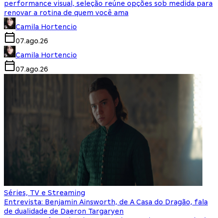
performance visual, seleção reúne opções sob medida para
renovar a rotina de quem você ama
Camila Hortencio
07.ago.26
Camila Hortencio
07.ago.26
Séries, TV e Streaming
Entrevista: Benjamin Ainsworth, de A Casa do Dragão, fala
de dualidade de Daeron Targaryen