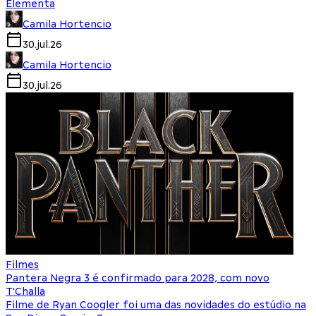
Elementa
Camila Hortencio
30.jul.26
Camila Hortencio
30.jul.26
Filmes
Pantera Negra 3 é confirmado para 2028, com novo
T'Challa
Filme de Ryan Coogler foi uma das novidades do estúdio na