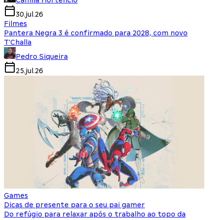
Camila Hortencio
30.jul.26
Filmes
Pantera Negra 3 é confirmado para 2028, com novo
T'Challa
Pedro Siqueira
25.jul.26
Games
Dicas de presente para o seu pai gamer
Do refúgio para relaxar após o trabalho ao topo da