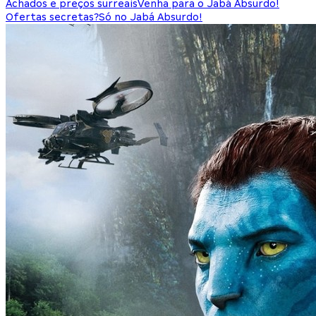
Achados e preços surreais
Venha para o Jabá Absurdo!
Ofertas secretas?
Só no Jabá Absurdo!