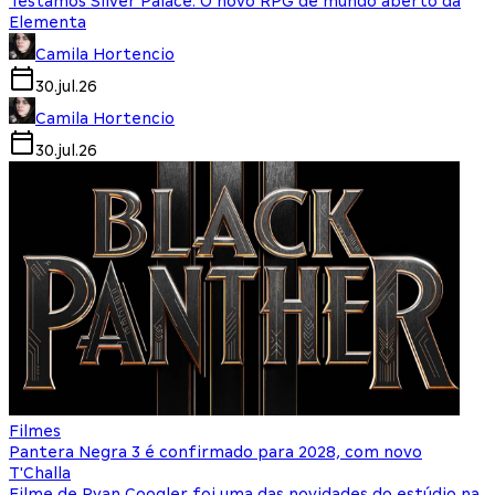
Testamos Silver Palace: O novo RPG de mundo aberto da
Elementa
Camila Hortencio
30.jul.26
Camila Hortencio
30.jul.26
Filmes
Pantera Negra 3 é confirmado para 2028, com novo
T'Challa
Filme de Ryan Coogler foi uma das novidades do estúdio na