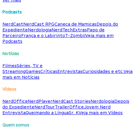
Podcasts
NerdCast
NerdCast RPG
Caneca de Mamicas
Depois do
Expediente
Nerdologia
NerdTech
Extras
Papo de
Parceiro
França e o Labirinto
T-Zombii
Veja mais em
Podcasts
Notícias
Filmes
Séries, TV e
Streaming
Games
Críticas
Entrevistas
Curiosidades e etc.
Veja
mais em Notícias
Vídeos
NerdOffice
NerdPlayer
NerdCast Stories
Nerdologia
Depois
do Expediente
NerdTour
TrailerOffice
Jovem Nerd
Entrevista
Queimando a Língua
Sr. K
Veja mais em Vídeos
Quem somos