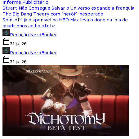
Informe Publicitário
Stuart Não Consegue Salvar o Universo expande a franquia
The Big Bang Theory com “herói” inesperado
Spin-off já disponível na HBO Max leva o dono da loja de
quadrinhos ao holofote
Redação NerdBunker
31.jul.26
Redação NerdBunker
31.jul.26