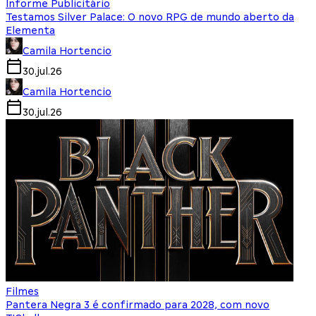
Informe Publicitário
Testamos Silver Palace: O novo RPG de mundo aberto da
Elementa
Camila Hortencio
30.jul.26
Camila Hortencio
30.jul.26
Filmes
Pantera Negra 3 é confirmado para 2028, com novo