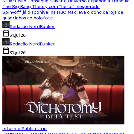
Stuart Não Consegue Salvar o Universo expande a franquia
The Big Bang Theory com “herói” inesperado
Spin-off já disponível na HBO Max leva o dono da loja de
quadrinhos ao holofote
Redação NerdBunker
31.jul.26
Redação NerdBunker
31.jul.26
Informe Publicitário