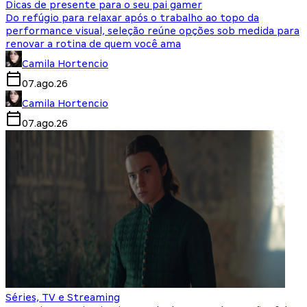
Dicas de presente para o seu pai gamer
Do refúgio para relaxar após o trabalho ao topo da
performance visual, seleção reúne opções sob medida para
renovar a rotina de quem você ama
Camila Hortencio
07.ago.26
Camila Hortencio
07.ago.26
Séries, TV e Streaming