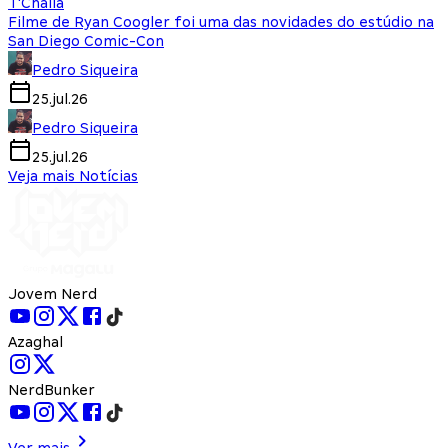
T'Challa
Filme de Ryan Coogler foi uma das novidades do estúdio na
San Diego Comic-Con
Pedro Siqueira
25.jul.26
Pedro Siqueira
25.jul.26
Veja mais Notícias
Jovem Nerd
Azaghal
NerdBunker
Ver mais