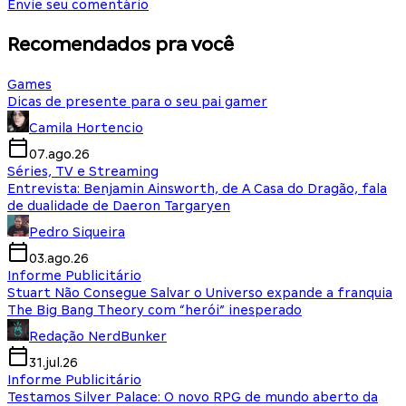
Envie seu comentário
Recomendados pra você
Games
Dicas de presente para o seu pai gamer
Camila Hortencio
07.ago.26
Séries, TV e Streaming
Entrevista: Benjamin Ainsworth, de A Casa do Dragão, fala
de dualidade de Daeron Targaryen
Pedro Siqueira
03.ago.26
Informe Publicitário
Stuart Não Consegue Salvar o Universo expande a franquia
The Big Bang Theory com “herói” inesperado
Redação NerdBunker
31.jul.26
Informe Publicitário
Testamos Silver Palace: O novo RPG de mundo aberto da