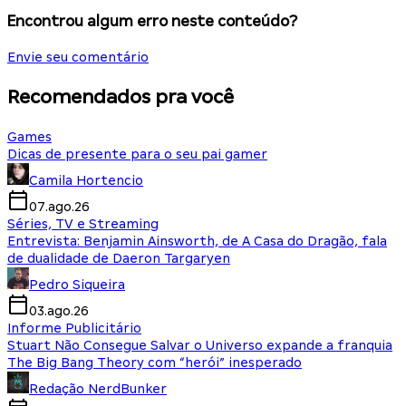
Encontrou algum erro neste conteúdo?
Envie seu comentário
Recomendados pra você
Games
Dicas de presente para o seu pai gamer
Camila Hortencio
07.ago.26
Séries, TV e Streaming
Entrevista: Benjamin Ainsworth, de A Casa do Dragão, fala
de dualidade de Daeron Targaryen
Pedro Siqueira
03.ago.26
Informe Publicitário
Stuart Não Consegue Salvar o Universo expande a franquia
The Big Bang Theory com “herói” inesperado
Redação NerdBunker