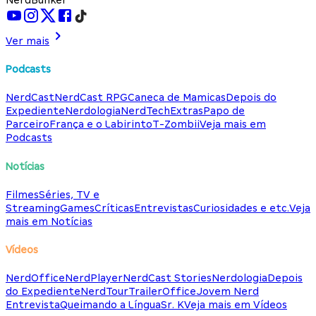
Ver mais
Podcasts
NerdCast
NerdCast RPG
Caneca de Mamicas
Depois do
Expediente
Nerdologia
NerdTech
Extras
Papo de
Parceiro
França e o Labirinto
T-Zombii
Veja mais em
Podcasts
Notícias
Filmes
Séries, TV e
Streaming
Games
Críticas
Entrevistas
Curiosidades e etc.
Veja
mais em Notícias
Vídeos
NerdOffice
NerdPlayer
NerdCast Stories
Nerdologia
Depois
do Expediente
NerdTour
TrailerOffice
Jovem Nerd
Entrevista
Queimando a Língua
Sr. K
Veja mais em Vídeos