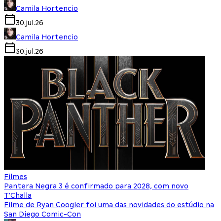
Camila Hortencio
30.jul.26
Camila Hortencio
30.jul.26
Filmes
Pantera Negra 3 é confirmado para 2028, com novo
T'Challa
Filme de Ryan Coogler foi uma das novidades do estúdio na
San Diego Comic-Con