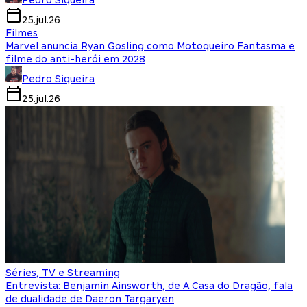
Pedro Siqueira
25.jul.26
Filmes
Marvel anuncia Ryan Gosling como Motoqueiro Fantasma e
filme do anti-herói em 2028
Pedro Siqueira
25.jul.26
Séries, TV e Streaming
Entrevista: Benjamin Ainsworth, de A Casa do Dragão, fala
de dualidade de Daeron Targaryen