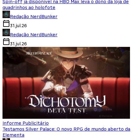
Spin-off já disponível na HBO Max leva o dono da loja de
quadrinhos ao holofote
Redação NerdBunker
31.jul.26
Redação NerdBunker
31.jul.26
Informe Publicitário
Testamos Silver Palace: O novo RPG de mundo aberto da
Elementa