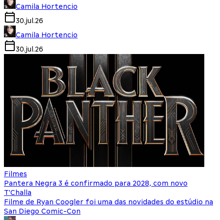
Camila Hortencio
30.jul.26
Camila Hortencio
30.jul.26
Filmes
Pantera Negra 3 é confirmado para 2028, com novo
T'Challa
Filme de Ryan Coogler foi uma das novidades do estúdio na
San Diego Comic-Con