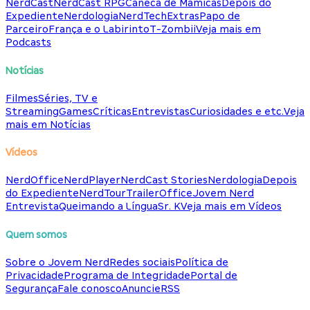
NerdCast
NerdCast RPG
Caneca de Mamicas
Depois do
Expediente
Nerdologia
NerdTech
Extras
Papo de
Parceiro
França e o Labirinto
T-Zombii
Veja mais em
Podcasts
Notícias
Filmes
Séries, TV e
Streaming
Games
Críticas
Entrevistas
Curiosidades e etc.
Veja
mais em Notícias
Vídeos
NerdOffice
NerdPlayer
NerdCast Stories
Nerdologia
Depois
do Expediente
NerdTour
TrailerOffice
Jovem Nerd
Entrevista
Queimando a Língua
Sr. K
Veja mais em Vídeos
Quem somos
Sobre o Jovem Nerd
Redes sociais
Política de
Privacidade
Programa de Integridade
Portal de
Segurança
Fale conosco
Anuncie
RSS