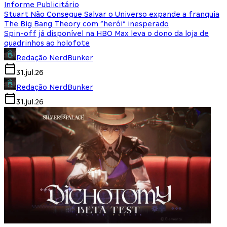
Informe Publicitário
Stuart Não Consegue Salvar o Universo expande a franquia
The Big Bang Theory com “herói” inesperado
Spin-off já disponível na HBO Max leva o dono da loja de
quadrinhos ao holofote
Redação NerdBunker
31.jul.26
Redação NerdBunker
31.jul.26