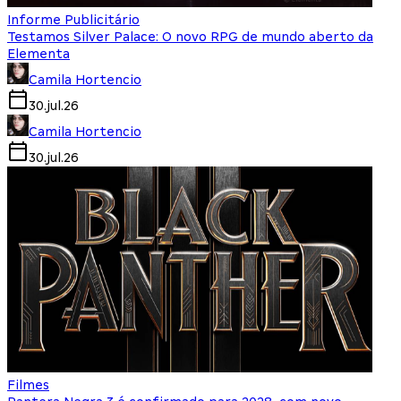
Informe Publicitário
Testamos Silver Palace: O novo RPG de mundo aberto da
Elementa
Camila Hortencio
30.jul.26
Camila Hortencio
30.jul.26
Filmes