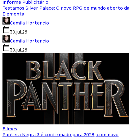
Informe Publicitário
Testamos Silver Palace: O novo RPG de mundo aberto da
Elementa
Camila Hortencio
30.jul.26
Camila Hortencio
30.jul.26
Filmes
Pantera Negra 3 é confirmado para 2028, com novo