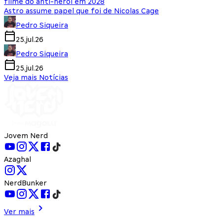
filme do anti-herói em 2028
Astro assume papel que foi de Nicolas Cage
Pedro Siqueira
25.jul.26
Pedro Siqueira
25.jul.26
Veja mais Notícias
Jovem Nerd
Azaghal
NerdBunker
Ver mais