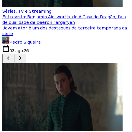
Séries, TV e Streaming
I
Entrevista: Benjamin Ainsworth, de A Casa do Dragão, fala
S
de dualidade de Daeron Targaryen
T
Jovem ator é um dos destaques da terceira temporada da
S
série
q
Pedro Siqueira
03.ago.26