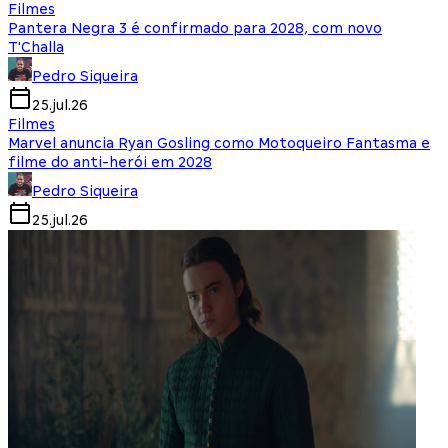
Filmes
Pantera Negra 3 é confirmado para 2028, com novo
T'Challa
Pedro Siqueira
25.jul.26
Filmes
Marvel anuncia Ryan Gosling como Motoqueiro Fantasma e
filme do anti-herói em 2028
Pedro Siqueira
25.jul.26