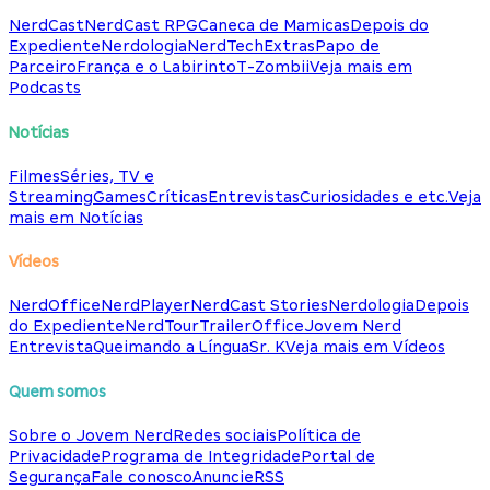
NerdCast
NerdCast RPG
Caneca de Mamicas
Depois do
Expediente
Nerdologia
NerdTech
Extras
Papo de
Parceiro
França e o Labirinto
T-Zombii
Veja mais em
Podcasts
Notícias
Filmes
Séries, TV e
Streaming
Games
Críticas
Entrevistas
Curiosidades e etc.
Veja
mais em Notícias
Vídeos
NerdOffice
NerdPlayer
NerdCast Stories
Nerdologia
Depois
do Expediente
NerdTour
TrailerOffice
Jovem Nerd
Entrevista
Queimando a Língua
Sr. K
Veja mais em Vídeos
Quem somos
Sobre o Jovem Nerd
Redes sociais
Política de
Privacidade
Programa de Integridade
Portal de
Segurança
Fale conosco
Anuncie
RSS