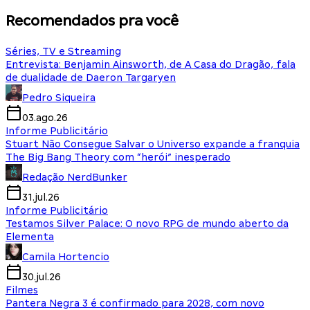
Recomendados pra você
Séries, TV e Streaming
Entrevista: Benjamin Ainsworth, de A Casa do Dragão, fala
de dualidade de Daeron Targaryen
Pedro Siqueira
03.ago.26
Informe Publicitário
Stuart Não Consegue Salvar o Universo expande a franquia
The Big Bang Theory com “herói” inesperado
Redação NerdBunker
31.jul.26
Informe Publicitário
Testamos Silver Palace: O novo RPG de mundo aberto da
Elementa
Camila Hortencio
30.jul.26
Filmes
Pantera Negra 3 é confirmado para 2028, com novo