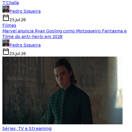
T'Challa
Pedro Siqueira
25.jul.26
Filmes
Marvel anuncia Ryan Gosling como Motoqueiro Fantasma e
filme do anti-herói em 2028
Pedro Siqueira
25.jul.26
Séries, TV e Streaming