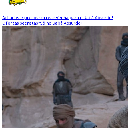
Achados e preços surreais
Venha para o Jabá Absurdo!
Ofertas secretas?
Só no Jabá Absurdo!