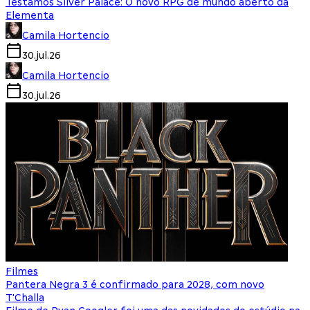
Testamos Silver Palace: O novo RPG de mundo aberto da
Elementa
Camila Hortencio
30.jul.26
Camila Hortencio
30.jul.26
Filmes
Pantera Negra 3 é confirmado para 2028, com novo
T'Challa