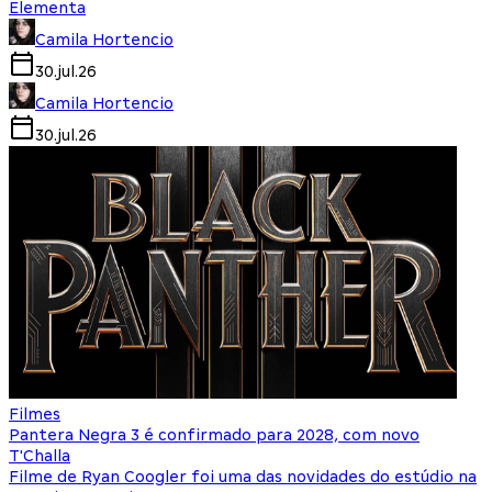
Elementa
Camila Hortencio
30.jul.26
Camila Hortencio
30.jul.26
Filmes
Pantera Negra 3 é confirmado para 2028, com novo
T'Challa
Filme de Ryan Coogler foi uma das novidades do estúdio na