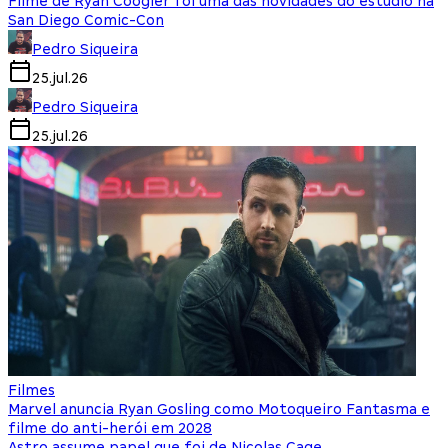
Filme de Ryan Coogler foi uma das novidades do estúdio na
San Diego Comic-Con
Pedro Siqueira
25.jul.26
Pedro Siqueira
25.jul.26
Filmes
Marvel anuncia Ryan Gosling como Motoqueiro Fantasma e
filme do anti-herói em 2028
Astro assume papel que foi de Nicolas Cage