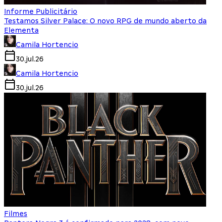
Informe Publicitário
Testamos Silver Palace: O novo RPG de mundo aberto da
Elementa
Camila Hortencio
30.jul.26
Camila Hortencio
30.jul.26
Filmes