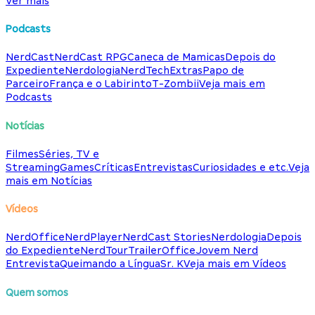
Ver mais
Podcasts
NerdCast
NerdCast RPG
Caneca de Mamicas
Depois do
Expediente
Nerdologia
NerdTech
Extras
Papo de
Parceiro
França e o Labirinto
T-Zombii
Veja mais em
Podcasts
Notícias
Filmes
Séries, TV e
Streaming
Games
Críticas
Entrevistas
Curiosidades e etc.
Veja
mais em Notícias
Vídeos
NerdOffice
NerdPlayer
NerdCast Stories
Nerdologia
Depois
do Expediente
NerdTour
TrailerOffice
Jovem Nerd
Entrevista
Queimando a Língua
Sr. K
Veja mais em Vídeos
Quem somos