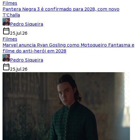
Filmes
Pantera Negra 3 é confirmado para 2028, com novo
T'Challa
Pedro Siqueira
25.jul.26
Filmes
Marvel anuncia Ryan Gosling como Motoqueiro Fantasma e
filme do anti-herói em 2028
Pedro Siqueira
25.jul.26