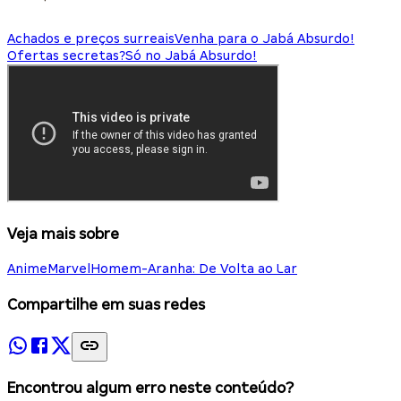
Achados e preços surreais
Venha para o Jabá Absurdo!
Ofertas secretas?
Só no Jabá Absurdo!
Veja mais sobre
Anime
Marvel
Homem-Aranha: De Volta ao Lar
Compartilhe em suas redes
Encontrou algum erro neste conteúdo?