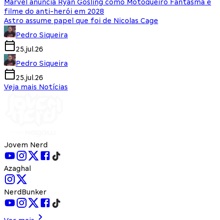
Marvel anuncia Ryan Gosling como Motoqueiro Fantasma e
filme do anti-herói em 2028
Astro assume papel que foi de Nicolas Cage
Pedro Siqueira
25.jul.26
Pedro Siqueira
25.jul.26
Veja mais Notícias
Jovem Nerd
Azaghal
NerdBunker