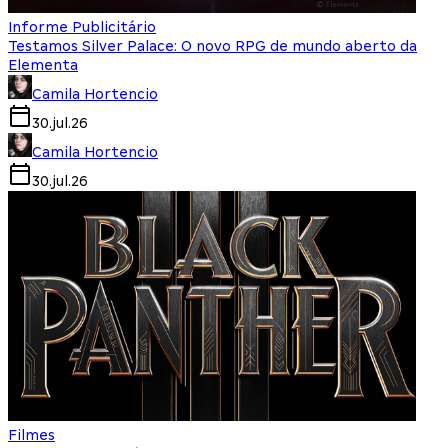
Informe Publicitário
Testamos Silver Palace: O novo RPG de mundo aberto da
Elementa
Camila Hortencio
30.jul.26
Camila Hortencio
30.jul.26
Filmes