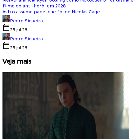
Marvel anuncia Ryan Gosling como Motoqueiro Fantasma e
filme do anti-herói em 2028
Astro assume papel que foi de Nicolas Cage
Pedro Siqueira
25.jul.26
Pedro Siqueira
25.jul.26
Veja mais