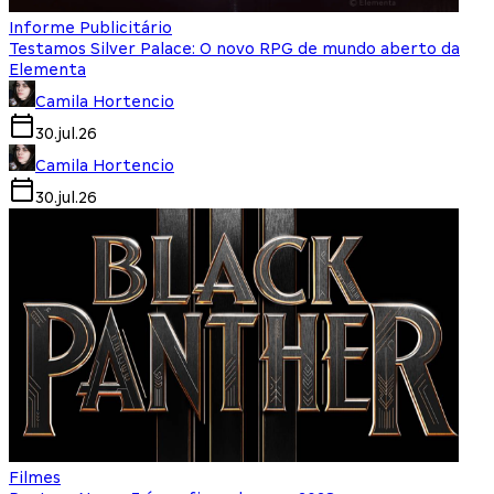
Informe Publicitário
Testamos Silver Palace: O novo RPG de mundo aberto da
Elementa
Camila Hortencio
30.jul.26
Camila Hortencio
30.jul.26
Filmes