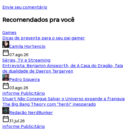
Envie seu comentário
Recomendados pra você
Games
Dicas de presente para o seu pai gamer
Camila Hortencio
07.ago.26
Séries, TV e Streaming
Entrevista: Benjamin Ainsworth, de A Casa do Dragão, fala
de dualidade de Daeron Targaryen
Pedro Siqueira
03.ago.26
Informe Publicitário
Stuart Não Consegue Salvar o Universo expande a franquia
The Big Bang Theory com “herói” inesperado
Redação NerdBunker
31.jul.26
Informe Publicitário