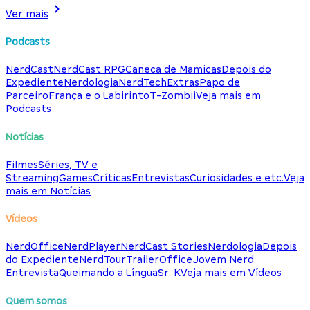
Ver mais
Podcasts
NerdCast
NerdCast RPG
Caneca de Mamicas
Depois do
Expediente
Nerdologia
NerdTech
Extras
Papo de
Parceiro
França e o Labirinto
T-Zombii
Veja mais em
Podcasts
Notícias
Filmes
Séries, TV e
Streaming
Games
Críticas
Entrevistas
Curiosidades e etc.
Veja
mais em Notícias
Vídeos
NerdOffice
NerdPlayer
NerdCast Stories
Nerdologia
Depois
do Expediente
NerdTour
TrailerOffice
Jovem Nerd
Entrevista
Queimando a Língua
Sr. K
Veja mais em Vídeos
Quem somos