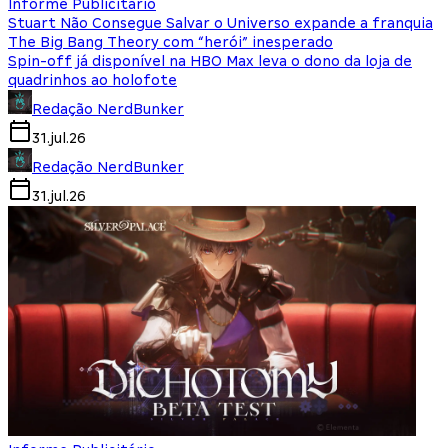
Informe Publicitário
Stuart Não Consegue Salvar o Universo expande a franquia
The Big Bang Theory com “herói” inesperado
Spin-off já disponível na HBO Max leva o dono da loja de
quadrinhos ao holofote
Redação NerdBunker
31.jul.26
Redação NerdBunker
31.jul.26