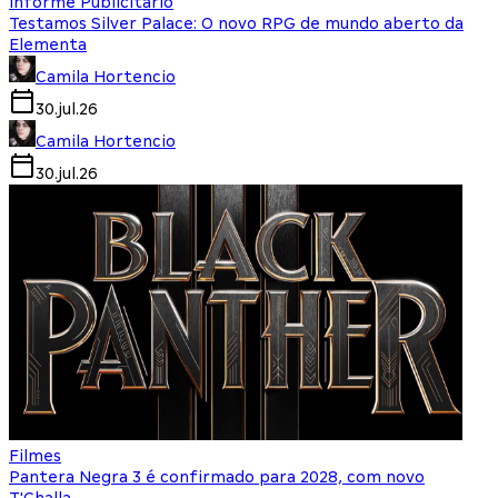
Informe Publicitário
Testamos Silver Palace: O novo RPG de mundo aberto da
Elementa
Camila Hortencio
30.jul.26
Camila Hortencio
30.jul.26
Filmes
Pantera Negra 3 é confirmado para 2028, com novo