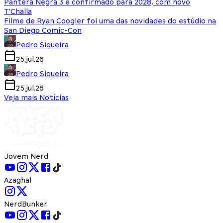
Pantera Negra 3 é confirmado para 2028, com novo
T'Challa
Filme de Ryan Coogler foi uma das novidades do estúdio na
San Diego Comic-Con
Pedro Siqueira
25.jul.26
Pedro Siqueira
25.jul.26
Veja mais Notícias
Jovem Nerd
Azaghal
NerdBunker