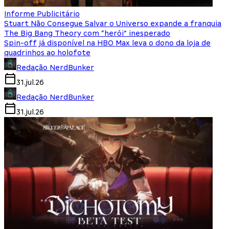
Informe Publicitário
Stuart Não Consegue Salvar o Universo expande a franquia
The Big Bang Theory com “herói” inesperado
Spin-off já disponível na HBO Max leva o dono da loja de
quadrinhos ao holofote
Redação NerdBunker
31.jul.26
Redação NerdBunker
31.jul.26