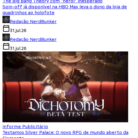
The Big Bang Theory com “herói” inesperado
Spin-off já disponível na HBO Max leva o dono da loja de
quadrinhos ao holofote
Redação NerdBunker
31.jul.26
Redação NerdBunker
31.jul.26
Informe Publicitário
Testamos Silver Palace: O novo RPG de mundo aberto da