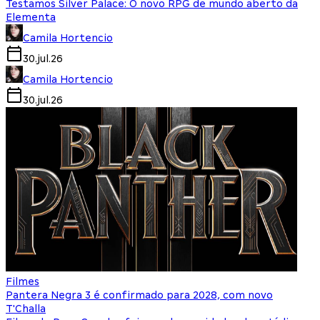
Testamos Silver Palace: O novo RPG de mundo aberto da
Elementa
Camila Hortencio
30.jul.26
Camila Hortencio
30.jul.26
Filmes
Pantera Negra 3 é confirmado para 2028, com novo
T'Challa