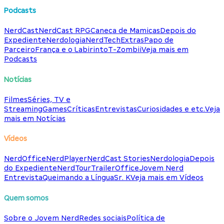
Podcasts
NerdCast
NerdCast RPG
Caneca de Mamicas
Depois do
Expediente
Nerdologia
NerdTech
Extras
Papo de
Parceiro
França e o Labirinto
T-Zombii
Veja mais em
Podcasts
Notícias
Filmes
Séries, TV e
Streaming
Games
Críticas
Entrevistas
Curiosidades e etc.
Veja
mais em Notícias
Vídeos
NerdOffice
NerdPlayer
NerdCast Stories
Nerdologia
Depois
do Expediente
NerdTour
TrailerOffice
Jovem Nerd
Entrevista
Queimando a Língua
Sr. K
Veja mais em Vídeos
Quem somos
Sobre o Jovem Nerd
Redes sociais
Política de