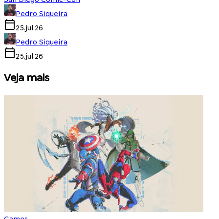
Pedro Siqueira
25.jul.26
Pedro Siqueira
25.jul.26
Veja mais
Games
S