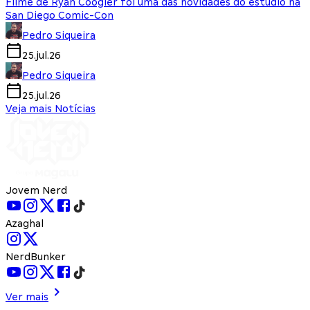
Filme de Ryan Coogler foi uma das novidades do estúdio na
San Diego Comic-Con
Pedro Siqueira
25.jul.26
Pedro Siqueira
25.jul.26
Veja mais Notícias
Jovem Nerd
Azaghal
NerdBunker
Ver mais