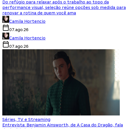
Do refúgio para relaxar após o trabalho ao topo da
performance visual, seleção reúne opções sob medida para
renovar a rotina de quem você ama
Camila Hortencio
07.ago.26
Camila Hortencio
07.ago.26
Séries, TV e Streaming
Entrevista: Benjamin Ainsworth, de A Casa do Dragão, fala