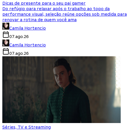
Dicas de presente para o seu pai gamer
Do refúgio para relaxar após o trabalho ao topo da
performance visual, seleção reúne opções sob medida para
renovar a rotina de quem você ama
Camila Hortencio
07.ago.26
Camila Hortencio
07.ago.26
Séries, TV e Streaming