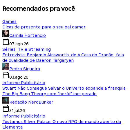
Recomendados pra você
Games
Dicas de presente para o seu pai gamer
Camila Hortencio
07.ago.26
Séries, TV e Streaming
Entrevista: Benjamin Ainsworth, de A Casa do Dragão, fala
de dualidade de Daeron Targaryen
Pedro Siqueira
03.ago.26
Informe Publicitário
Stuart Não Consegue Salvar o Universo expande a franquia
The Big Bang Theory com “herói” inesperado
Redação NerdBunker
31.jul.26
Informe Publicitário
Testamos Silver Palace: O novo RPG de mundo aberto da
Elementa