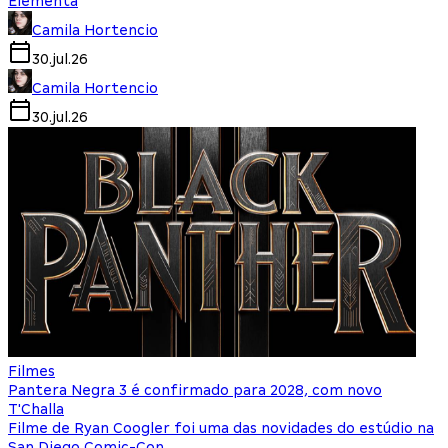
Elementa
Camila Hortencio
30.jul.26
Camila Hortencio
30.jul.26
Filmes
Pantera Negra 3 é confirmado para 2028, com novo
T'Challa
Filme de Ryan Coogler foi uma das novidades do estúdio na
San Diego Comic-Con