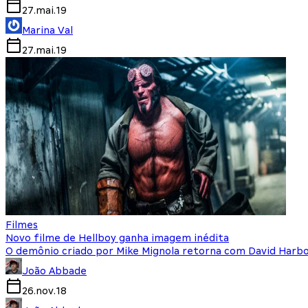
27.mai.19
Marina Val
27.mai.19
Filmes
Novo filme de Hellboy ganha imagem inédita
O demônio criado por Mike Mignola retorna com David Harbo
João Abbade
26.nov.18