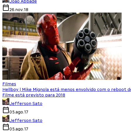
João Abbade
26.nov.18
Filmes
Hellboy | Mike Mignola está menos envolvido com o reboot do
Filme está previsto para 2018
Jefferson Sato
05.ago.17
Jefferson Sato
05.ago.17