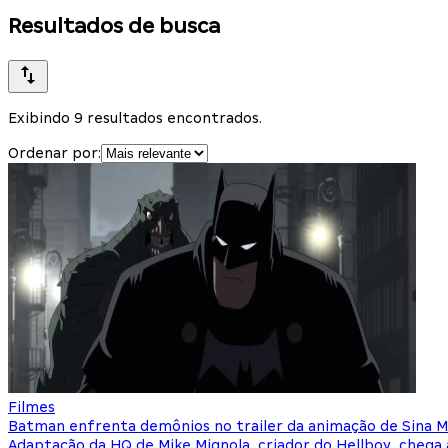
Resultados de busca
Exibindo 9 resultados encontrados.
Ordenar por:
Filmes
Batman enfrenta demônios no trailer da animação de Sina 
Adaptação da HQ de Mike Mignola, criador do Hellboy, cheg