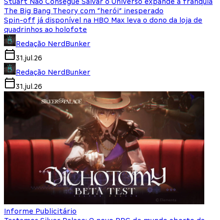
Stuart Não Consegue Salvar o Universo expande a franquia
The Big Bang Theory com “herói” inesperado
Spin-off já disponível na HBO Max leva o dono da loja de
quadrinhos ao holofote
Redação NerdBunker
31.jul.26
Redação NerdBunker
31.jul.26
Informe Publicitário