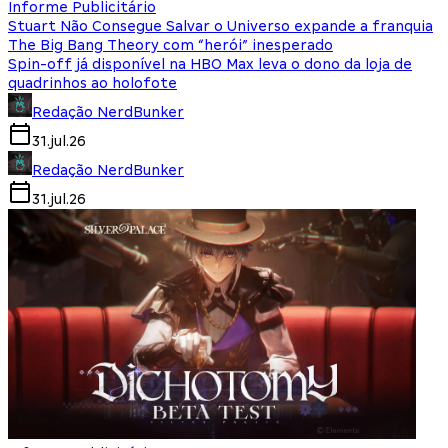
Informe Publicitário
Stuart Não Consegue Salvar o Universo expande a franquia
The Big Bang Theory com “herói” inesperado
Spin-off já disponível na HBO Max leva o dono da loja de
quadrinhos ao holofote
Redação NerdBunker
31.jul.26
Redação NerdBunker
31.jul.26