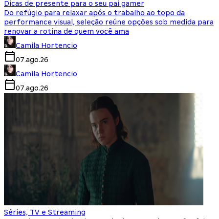
Dicas de presente para o seu pai gamer
Do refúgio para relaxar após o trabalho ao topo da
performance visual, seleção reúne opções sob medida para
renovar a rotina de quem você ama
Camila Hortencio
07.ago.26
Camila Hortencio
07.ago.26
Séries, TV e Streaming