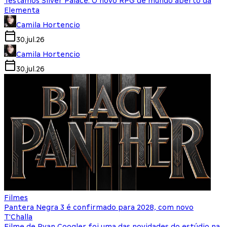
Testamos Silver Palace: O novo RPG de mundo aberto da
Elementa
Camila Hortencio
30.jul.26
Camila Hortencio
30.jul.26
Filmes
Pantera Negra 3 é confirmado para 2028, com novo
T'Challa
Filme de Ryan Coogler foi uma das novidades do estúdio na