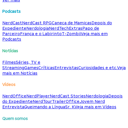
Podcasts
NerdCast
NerdCast RPG
Caneca de Mamicas
Depois do
Expediente
Nerdologia
NerdTech
Extras
Papo de
Parceiro
França e o Labirinto
T-Zombii
Veja mais em
Podcasts
Notícias
Filmes
Séries, TV e
Streaming
Games
Críticas
Entrevistas
Curiosidades e etc.
Veja
mais em Notícias
Vídeos
NerdOffice
NerdPlayer
NerdCast Stories
Nerdologia
Depois
do Expediente
NerdTour
TrailerOffice
Jovem Nerd
Entrevista
Queimando a Língua
Sr. K
Veja mais em Vídeos
Quem somos