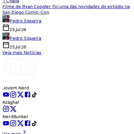
T'Challa
Filme de Ryan Coogler foi uma das novidades do estúdio na
San Diego Comic-Con
Pedro Siqueira
25.jul.26
Pedro Siqueira
25.jul.26
Veja mais Notícias
Jovem Nerd
Azaghal
NerdBunker
Ver mais