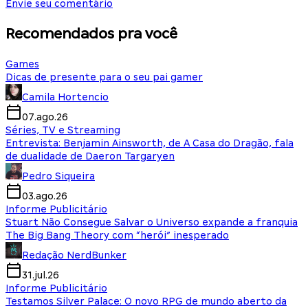
Envie seu comentário
Recomendados pra você
Games
Dicas de presente para o seu pai gamer
Camila Hortencio
07.ago.26
Séries, TV e Streaming
Entrevista: Benjamin Ainsworth, de A Casa do Dragão, fala
de dualidade de Daeron Targaryen
Pedro Siqueira
03.ago.26
Informe Publicitário
Stuart Não Consegue Salvar o Universo expande a franquia
The Big Bang Theory com “herói” inesperado
Redação NerdBunker
31.jul.26
Informe Publicitário
Testamos Silver Palace: O novo RPG de mundo aberto da