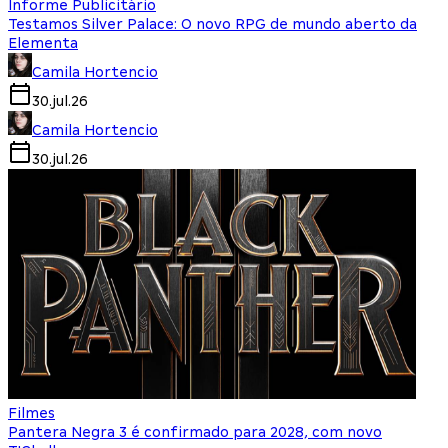
Informe Publicitário
Testamos Silver Palace: O novo RPG de mundo aberto da
Elementa
Camila Hortencio
30.jul.26
Camila Hortencio
30.jul.26
Filmes
Pantera Negra 3 é confirmado para 2028, com novo