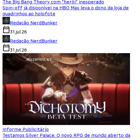
The Big Bang Theory com “herói” inesperado
Spin-off já disponível na HBO Max leva o dono da loja de
quadrinhos ao holofote
Redação NerdBunker
31.jul.26
Redação NerdBunker
31.jul.26
Informe Publicitário
Testamos Silver Palace: O novo RPG de mundo aberto da