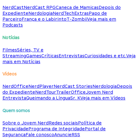
NerdCast
NerdCast RPG
Caneca de Mamicas
Depois do
Expediente
Nerdologia
NerdTech
Extras
Papo de
Parceiro
França e o Labirinto
T-Zombii
Veja mais em
Podcasts
Notícias
Filmes
Séries, TV e
Streaming
Games
Críticas
Entrevistas
Curiosidades e etc.
Veja
mais em Notícias
Vídeos
NerdOffice
NerdPlayer
NerdCast Stories
Nerdologia
Depois
do Expediente
NerdTour
TrailerOffice
Jovem Nerd
Entrevista
Queimando a Língua
Sr. K
Veja mais em Vídeos
Quem somos
Sobre o Jovem Nerd
Redes sociais
Política de
Privacidade
Programa de Integridade
Portal de
Segurança
Fale conosco
Anuncie
RSS