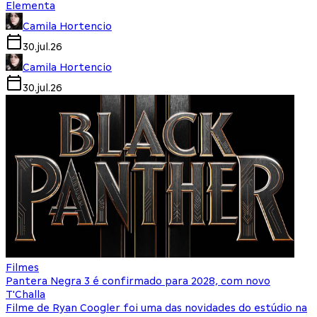
Elementa
Camila Hortencio
30.jul.26
Camila Hortencio
30.jul.26
Filmes
Pantera Negra 3 é confirmado para 2028, com novo
T'Challa
Filme de Ryan Coogler foi uma das novidades do estúdio na