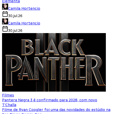
Elementa
Camila Hortencio
30.jul.26
Camila Hortencio
30.jul.26
Filmes
Pantera Negra 3 é confirmado para 2028, com novo
T'Challa
Filme de Ryan Coogler foi uma das novidades do estúdio na