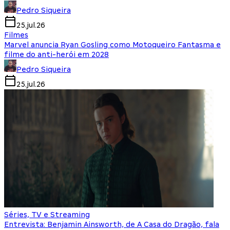
Pedro Siqueira
25.jul.26
Filmes
Marvel anuncia Ryan Gosling como Motoqueiro Fantasma e
filme do anti-herói em 2028
Pedro Siqueira
25.jul.26
Séries, TV e Streaming
Entrevista: Benjamin Ainsworth, de A Casa do Dragão, fala