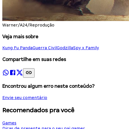
Warner/A24/Reprodução
Veja mais sobre
Kung Fu Panda
Guerra Civil
Godzilla
Spy x Family
Compartilhe em suas redes
Encontrou algum erro neste conteúdo?
Envie seu comentário
Recomendados pra você
Games
Dicas de presente para o seu pai gamer